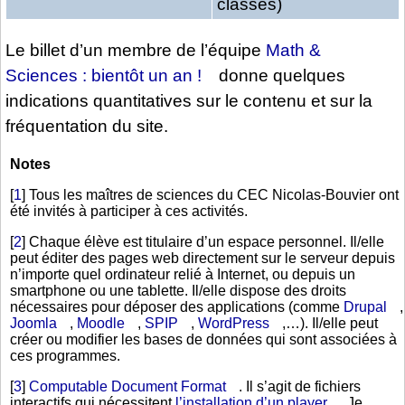
classes)
Le billet d’un membre de l’équipe
Math &
Sciences : bientôt un an !
donne quelques
indications quantitatives sur le contenu et sur la
fréquentation du site.
Notes
[
1
]
Tous les maîtres de sciences du CEC Nicolas-Bouvier ont
été invités à participer à ces activités.
[
2
]
Chaque élève est titulaire d’un espace personnel. Il/elle
peut éditer des pages web directement sur le serveur depuis
n’importe quel ordinateur relié à Internet, ou depuis un
smartphone ou une tablette. Il/elle dispose des droits
nécessaires pour déposer des applications (comme
Drupal
,
Joomla
,
Moodle
,
SPIP
,
WordPress
,…). Il/elle peut
créer ou modifier les bases de données qui sont associées à
ces programmes.
[
3
]
Computable Document Format
. Il s’agit de fichiers
interactifs qui nécessitent
l’installation d’un player
. Je