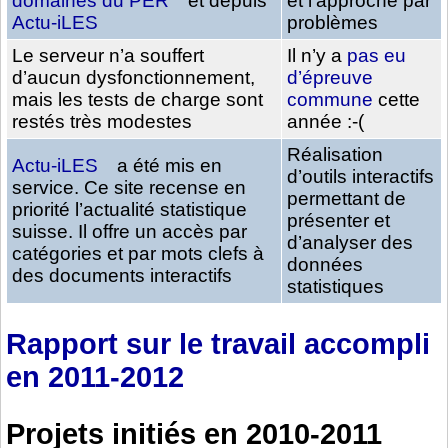
domaines du PER
et depuis
et l’approche par
Actu-iLES
problèmes
Le serveur n’a souffert
Il n’y a
pas eu
d’aucun dysfonctionnement,
d’épreuve
mais les tests de charge sont
commune
cette
restés très modestes
année :-(
Réalisation
Actu-iLES
a été mis en
d’outils interactifs
service. Ce site recense en
permettant de
priorité l’actualité statistique
présenter et
suisse. Il offre un accès par
d’analyser des
catégories et par mots clefs à
données
des documents interactifs
statistiques
Rapport sur le travail accompli
en 2011-2012
Projets initiés en 2010-2011