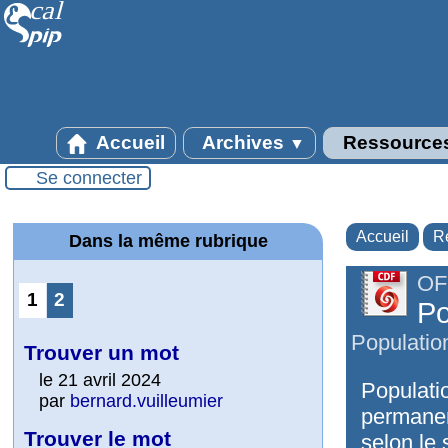
Accueil
Archives
Ressource
▼
Se connecter
Accueil
R
Dans la même rubrique
OF
1
2
Po
Populatio
Trouver un mot
le 21 avril 2024
Populati
par
bernard.vuilleumier
permanen
Trouver le mot
selon le s