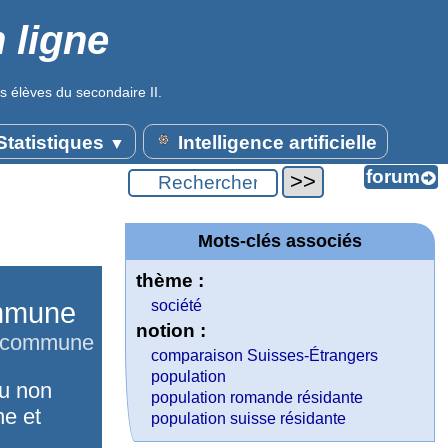
 ligne
s élèves du secondaire II.
tatistiques
Intelligence artificielle
▼
Mots-clés associés
thème :
ommune
société
notion :
ar commune
comparaison Suisses-Étrangers
population
ou non
population romande résidante
ne et
population suisse résidante