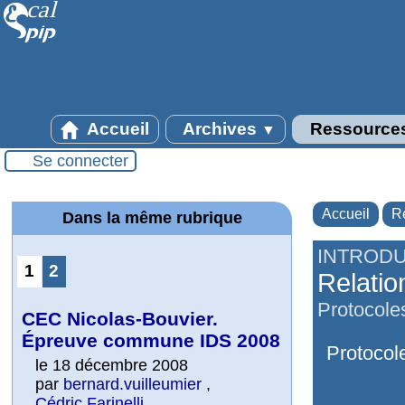
Accueil
Archives
Ressource
▼
Se connecter
Accueil
R
Dans la même rubrique
INTRODU
1
2
Relatio
Protocoles
CEC Nicolas-Bouvier.
Épreuve commune IDS 2008
Protocole
le 18 décembre 2008
par
bernard.vuilleumier
,
Cédric Farinelli
,