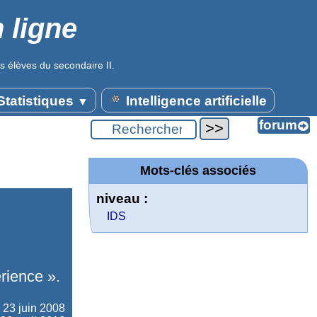
 ligne
s élèves du secondaire II.
tatistiques
Intelligence artificielle
▼
Mots-clés associés
niveau :
IDS
érience ».
e
23 juin 2008