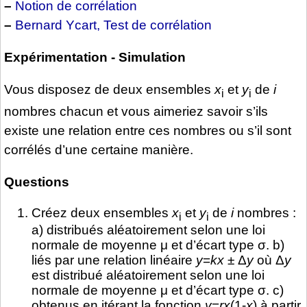
–
Notion de corrélation
–
Bernard Ycart, Test de corrélation
Expérimentation - Simulation
Vous disposez de deux ensembles
x
et
y
de
i
i
i
nombres chacun et vous aimeriez savoir s’ils
existe une relation entre ces nombres ou s’il sont
corrélés d’une certaine manière.
Questions
Créez deux ensembles
x
et
y
de
i
nombres :
i
i
a) distribués aléatoirement selon une loi
normale de moyenne μ et d’écart type σ. b)
liés par une relation linéaire
y
=
kx
± Δ
y
où Δ
y
est distribué aléatoirement selon une loi
normale de moyenne μ et d’écart type σ. c)
obtenus en itérant la fonction
y
=
rx
(1-
x
) à partir