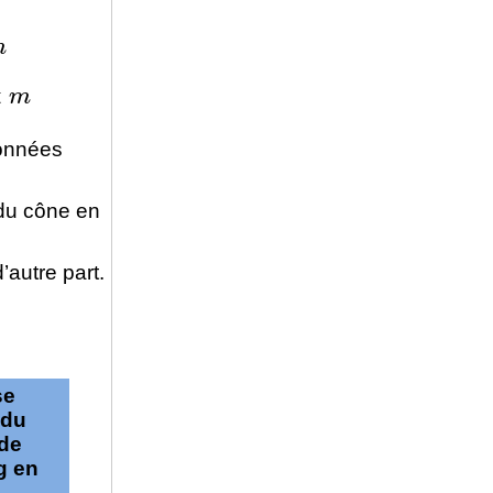
∝
m
données
 du cône en
’autre part.
se
 du
de
g en