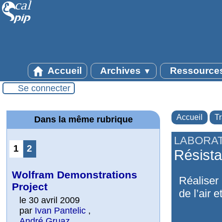
Accueil
Archives
Ressource
▼
Se connecter
Accueil
T
Dans la même rubrique
LABORAT
1
2
Résista
Wolfram Demonstrations
Réaliser
Project
de l’air 
le 30 avril 2009
par
Ivan Pantelic
,
André Gruaz
,