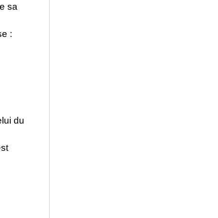
de sa
se :
lui du
est