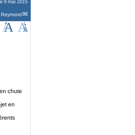
le 9 mai 2015
c Reymond
t en chute
bjet en
érents