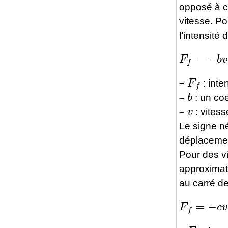
opposé à c
vitesse. Po
l’intensité 
F
f
=
−
b
v
F
f
–
: inte
b
–
: un coe
v
–
: vitess
Le signe né
déplaceme
Pour des vi
approximat
au carré de
F
f
=
−
c
v
2
F
f