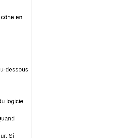
n cône en
 au-dessous
u logiciel
 Quand
ur. Si