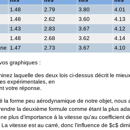
1.48
2.79
3.80
4.01
1.48
2.62
3.60
4.13
1.43
2.83
3.67
4.12
1.48
2.68
3.62
4.14
ne
1.47
2.73
3.67
4.10
 vos graphiques :
inez laquelle des deux lois ci-dessus décrit le mieu
es expérimentales, en
ant votre réponse.
é la forme peu aérodynamique de notre objet, nous
prendre la deuxième formule comme étant la plus ada
nne plus d’importance à la vitesse qu’au coefficient d
: La vitesse est au carré, donc l’influence de $c$ dim