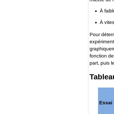
À faib
À vite
Pour déterm
expériment
graphiqueme
fonction d
part, puis 
Tablea
Essai