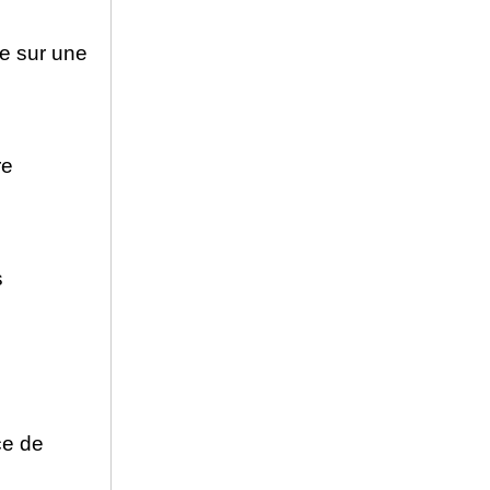
re sur une
re
s
ce de