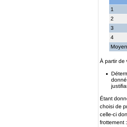
1
2
3
4
Moyen
À partir de
Déterm
donné
justifi
Étant donn
choisi de 
celle-ci do
frottement 