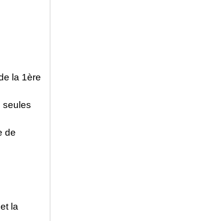
 de la 1ère
s seules
e de
et la