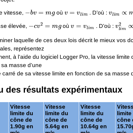
−
b
v
=
m
g
v
=
v
l
i
m
v
l
i
m
∝
m
le vitesse,
où
. D’où :
−
c
v
2
=
m
g
v
=
v
l
i
m
v
l
i
m
2
sse élevée,
où
. D’où :
iner laquelle de ces deux lois décrit le mieux vos 
ales, représentez
nt, à l’aide du logiciel Logger Pro, la vitesse limite
e sa masse d’une
le carré de sa vitesse limite en fonction de sa masse d
u des résultats expérimentaux
Vitesse
Vitesse
Vitesse
Vites
limite du
limite du
limite du
limite
cône de
cône de
cône de
cône 
1.90g en
5.64g en
10.64g en
15.70
m/s
m/s
m/s
m/s