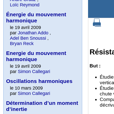
Loïc Reymond
Énergie du mouvement
harmonique
le 19 avril 2009
par
Jonathan Addo
,
Adel Ben Snoussi
,
Bryan Reck
Résista
Energie du mouvement
harmonique
But :
le 19 avril 2009
par
Simon Callegari
Étudier
Oscillations harmoniques
vertica
Étudie
le 10 mars 2009
par
Simon Callegari
chute 
Compar
Détermination d’un moment
décriv
d’inertie