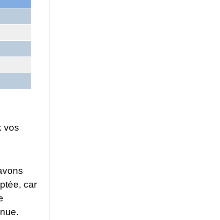
x vos
 avons
ptée, car
e
inue.