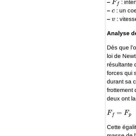
–
: inte
c
–
: un coe
v
–
: vitess
Analyse de
Dès que l’o
loi de New
résultante 
forces qui 
durant sa c
frottement 
deux ont la
F
f
=
F
p
Cette égalit
masse de l’