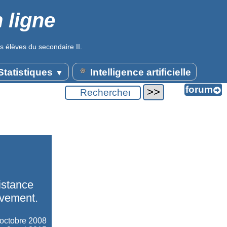
 ligne
s élèves du secondaire II.
tatistiques
Intelligence artificielle
▼
istance
uvement.
octobre 2008