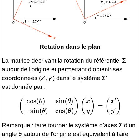
Rotation dans le plan
La matrice décrivant la rotation du référentiel Σ
autour de l’origine et permettant d’obtenir ses
coordonnées (
x
’,
y
’) dans le système Σ’
est donnée par :
(
cos
(
θ
)
sin
(
x
(
y
θ
)
)
=
−
(
sin
x
′
y
(
′
)
θ
)
cos
(
θ
)
)
Remarque : faire tourner le système d’axes Σ d’un
angle θ autour de l’origine est équivalent à faire