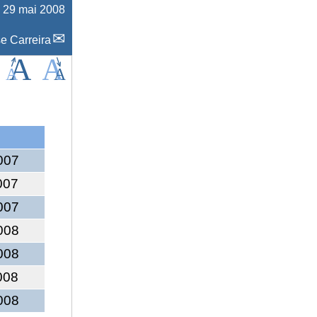
e
29 mai 2008
se Carreira
007
007
007
008
008
008
008