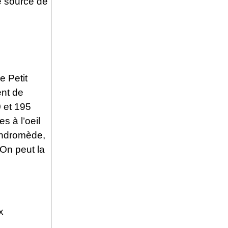
e source de
e Petit
ent de
0 et 195
s à l’oeil
 Andromède,
 On peut la
x