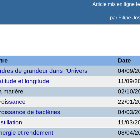
Article mis en ligne l
par
Filipe-Jo
itre
Date
rdres de grandeur dans l’Univers
04/09/2
atitude et longitude
11/09/2
a matière
02/10/2
roissance
22/01/2
roissance de bactéries
04/03/2
stillation
11/03/2
nergie et rendement
08/04/2