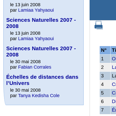
le 13 juin 2008
par
Lamiaa Yahyaoui
Sciences Naturelles 2007 -
2008
le 13 juin 2008
par
Lamiaa Yahyaoui
Sciences Naturelles 2007 -
N°
T
2008
1
O
le 30 mai 2008
2
L
par
Fabian Corrales
3
L
Échelles de distances dans
l’Univers
4
C
le 30 mai 2008
5
C
par
Tanya Kedisha Cole
6
Di
7
É