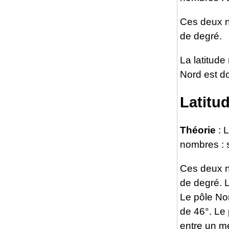
Ces deux n
de degré.
La latitude
Nord est do
Latitud
Théorie
: 
nombres : s
Ces deux n
de degré. L
Le pôle No
de 46°. Le 
entre un mé