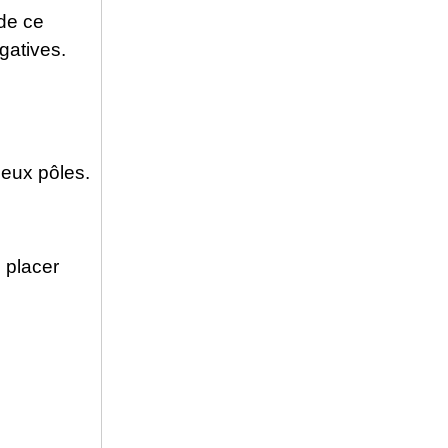
 de ce
égatives.
deux pôles.
 placer