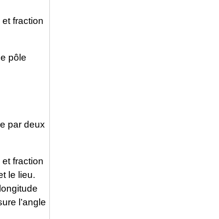
t fraction
Le pôle
ée par deux
t fraction
 le lieu.
longitude
sure l’angle