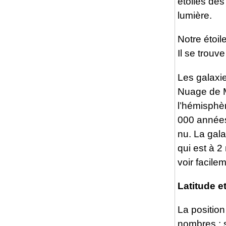
étoiles des
lumière.
Notre étoile
Il se trouv
Les galaxie
Nuage de M
l’hémisphèr
000 années 
nu. La gala
qui est à 2
voir facile
Latitude e
La positio
nombres : s