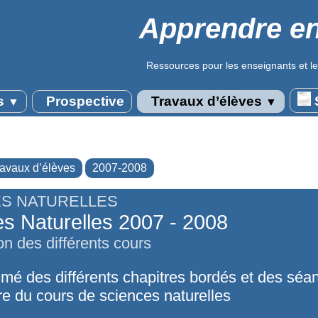
Apprendre en
Ressources pour les enseignants et le
s
Prospective
Travaux d’élèves
S
▼
▼
ravaux d’élèves
2007-2008
S NATURELLES
s Naturelles 2007 - 2008
n des différents cours
umé des différents chapitres bordés et des séa
re du cours de sciences naturelles