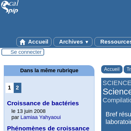
Accueil
Archives
Ressource
▼
Se connecter
Accueil
T
Dans la même rubrique
SCIENCE
1
2
Science
Compilatio
Croissance de bactéries
le 13 juin 2008
Bref rés
par
Lamiaa Yahyaoui
laboratoi
Phénomènes de croissance