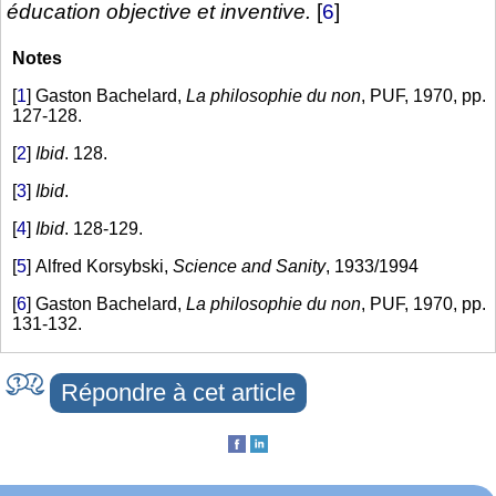
éducation objective et inventive.
[
6
]
Notes
[
1
]
Gaston Bachelard,
La philosophie du non
, PUF, 1970, pp.
127-128.
[
2
]
Ibid
. 128.
[
3
]
Ibid
.
[
4
]
Ibid
. 128-129.
[
5
]
Alfred Korsybski,
Science and Sanity
, 1933/1994
[
6
]
Gaston Bachelard,
La philosophie du non
, PUF, 1970, pp.
131-132.
Répondre à cet article