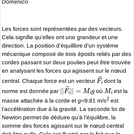
Domenico
Les forces sont représentées par des vecteurs.
Cela signifie qu’elles ont une grandeur et une
direction. La position d’équilibre d’un système
mécanique composé de trois èpoids reliés par des
cordes passant sur deux poulies peut être trouvée
en analysant les forces qui agissent sur le nœud
F
i
→
central. Chaque force est un vecteur
dont la
|
|
F
i
→
|
|
=
M
i
g
M
i
norme est donnée par
où
est la
2
masse attachée à la corde et
g
=9.81 m/s
est
l’accélération due à la gravité. La seconde loi de
Newton permet de déduire qu’à l’équilibre, la
somme des forces agissant sur le nœud central