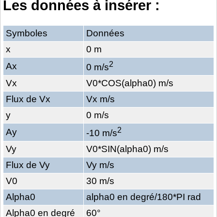
Les données à insérer :
Symboles
Données
x
0 m
2
Ax
0 m/s
Vx
V0*COS(alpha0) m/s
Flux de Vx
Vx m/s
y
0 m/s
2
Ay
-10
m/s
Vy
V0*SIN(alpha0) m/s
Flux de Vy
Vy m/s
V0
30 m/s
Alpha0
alpha0 en degré/180*PI rad
Alpha0 en degré
60°