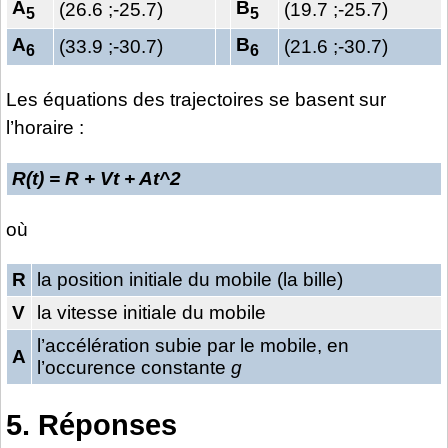
A
B
(26.6 ;-25.7)
(19.7 ;-25.7)
5
5
A
B
(33.9 ;-30.7)
(21.6 ;-30.7)
6
6
Les équations des trajectoires se basent sur
l’horaire :
R(t) = R + Vt + At^2
où
R
la position initiale du mobile (la bille)
V
la vitesse initiale du mobile
l’accélération subie par le mobile, en
A
l’occurence constante
g
5. Réponses