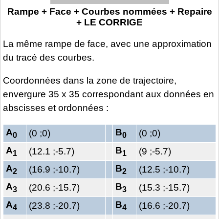
Rampe + Face + Courbes nommées + Repaire
+ LE CORRIGE
La même rampe de face, avec une approximation
du tracé des courbes.
Coordonnées dans la zone de trajectoire,
envergure 35 x 35 correspondant aux données en
abscisses et ordonnées :
A
B
(0 ;0)
(0 ;0)
0
0
A
B
(12.1 ;-5.7)
(9 ;-5.7)
1
1
A
B
(16.9 ;-10.7)
(12.5 ;-10.7)
2
2
A
B
(20.6 ;-15.7)
(15.3 ;-15.7)
3
3
A
B
(23.8 ;-20.7)
(16.6 ;-20.7)
4
4