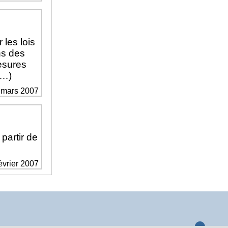
 les lois
ns des
mesures
(…)
5 mars 2007
 partir de
février 2007