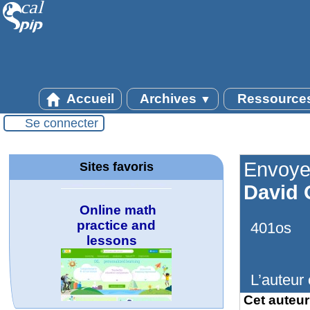
Accueil
Archives
Ressource
▼
Se connecter
Envoye
Sites favoris
David 
Online math
practice and
lessons
401os
L’auteur 
Cet auteur 
MATHCURVE.CO
Office fédéral de
La société 2018
WolframTones :
Arts-Scènes
Wolfram web
TED Talks
Wolfram
Wolfram