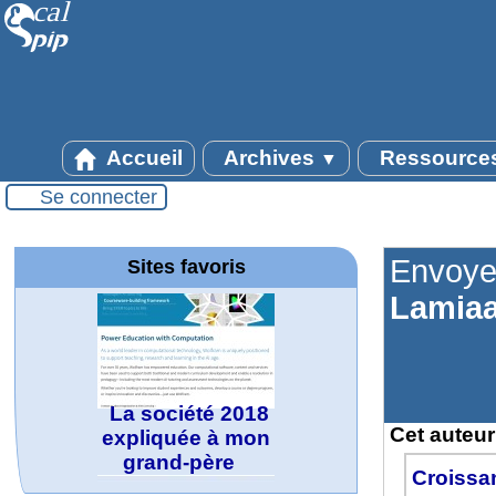
Wolfram
Accueil
Archives
Ressource
▼
Education Portal
Se connecter
Envoye
Sites favoris
Lamiaa
La société 2018
expliquée à mon
grand-père
Cet auteur 
Croissa
MATHCURVE.CO
Office fédéral de
Arts-Scènes
Wolfram web
Online math
TED Talks
Wolfram
Wolfram