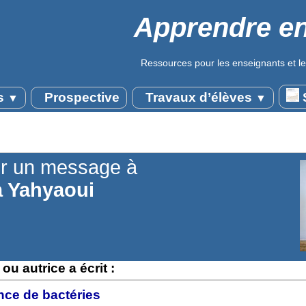
Apprendre en
Ressources pour les enseignants et le
s
Prospective
Travaux d’élèves
S
▼
▼
r un message à
 Yahyaoui
ou autrice a écrit :
nce de bactéries