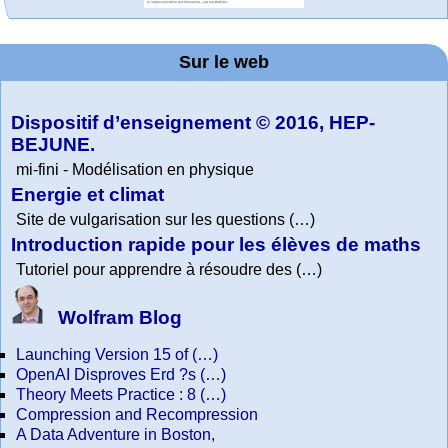
Office fédéral de
WolframTones :
La société 2018
Arts-Scènes
Wolfram web
Online math
TED Talks
Wolfram
Wolfram
expliquée à mon
Demonstrations
la statistique
Mathematica
practice and
resources
Generate a
Project. College
Composition
grand-père
Sur le web
lessons
Tutorial
Collection
Physics
Dispositif d’enseignement © 2016, HEP-
BEJUNE.
mi-fini - Modélisation en physique
Energie et climat
Site de vulgarisation sur les questions (…)
Introduction rapide pour les élèves de maths
Tutoriel pour apprendre à résoudre des (…)
Wolfram Blog
Launching Version 15 of (…)
OpenAI Disproves Erd ?s (…)
Theory Meets Practice : 8 (…)
Compression and Recompression
A Data Adventure in Boston,