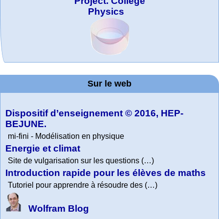
Project. College
Physics
MATHCURVE.CO
Office fédéral de
La société 2018
WolframTones :
Wolfram web
Online math
TED Talks
Wolfram
Wolfram
Education Portal
expliquée à mon
la statistique
Mathematica
practice and
resources
Generate a
M
Composition
grand-père
Sur le web
lessons
Tutorial
Collection
Dispositif d’enseignement © 2016, HEP-
BEJUNE.
mi-fini - Modélisation en physique
Energie et climat
Site de vulgarisation sur les questions (…)
Introduction rapide pour les élèves de maths
Tutoriel pour apprendre à résoudre des (…)
Wolfram Blog