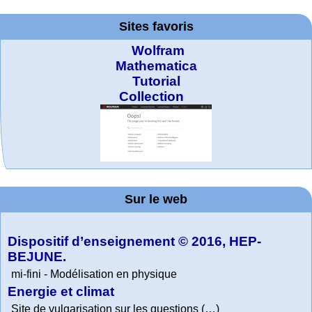
Sites favoris
Wolfram
Mathematica
Tutorial
Collection
MATHCURVE.CO
Office fédéral de
WolframTones :
Arts-Scènes
Wolfram web
Online math
TED Talks
Wolfram
Wolfram
Education Portal
Demonstrations
la statistique
practice and
resources
Generate a
M
Project. College
Composition
Sur le web
lessons
Physics
Dispositif d’enseignement © 2016, HEP-
BEJUNE.
mi-fini - Modélisation en physique
Energie et climat
Site de vulgarisation sur les questions (…)