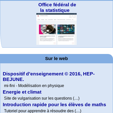
Office fédéral de
la statistique
MATHCURVE.CO
La société 2018
WolframTones :
Arts-Scènes
Wolfram web
Online math
TED Talks
Wolfram
Wolfram
expliquée à mon
Demonstrations
Mathematica
practice and
resources
Generate a
M
Project. College
Composition
grand-père
Sur le web
lessons
Tutorial
Collection
Physics
Dispositif d’enseignement © 2016, HEP-
BEJUNE.
mi-fini - Modélisation en physique
Energie et climat
Site de vulgarisation sur les questions (…)
Introduction rapide pour les élèves de maths
Tutoriel pour apprendre à résoudre des (…)