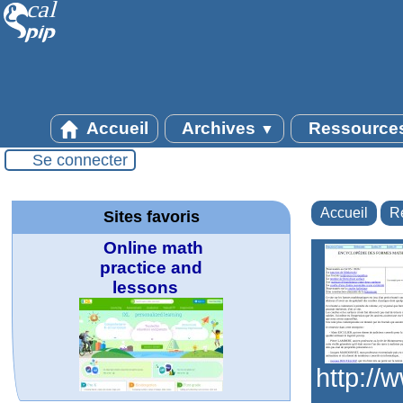
Accueil
Archives
Ressource
▼
Se connecter
Accueil
R
Sites favoris
Online math
practice and
lessons
http:/
MATHCURVE.CO
WolframTones :
La société 2018
Arts-Scènes
Wolfram web
TED Talks
Wolfram
Wolfram
Wolfram