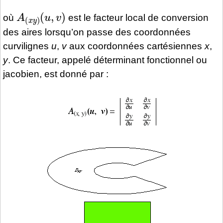
A
(
u
(
,
x
v
y
)
)
où
est le facteur local de conversion
des aires lorsqu’on passe des coordonnées
curvilignes
u
,
v
aux coordonnées cartésiennes
x
,
y
. Ce facteur, appelé déterminant fonctionnel ou
jacobien, est donné par :