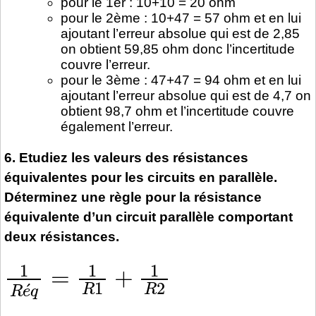
pour le 1er : 10+10 = 20 ohm
pour le 2ème : 10+47 = 57 ohm et en lui
ajoutant l’erreur absolue qui est de 2,85
on obtient 59,85 ohm donc l’incertitude
couvre l’erreur.
pour le 3ème : 47+47 = 94 ohm et en lui
ajoutant l’erreur absolue qui est de 4,7 on
obtient 98,7 ohm et l’incertitude couvre
également l’erreur.
6. Etudiez les valeurs des résistances
équivalentes pour les circuits en parallèle.
Déterminez une règle pour la résistance
équivalente d’un circuit parallèle comportant
deux résistances.
1
´
q
R
=
e
1
R
1
+
1
R
2