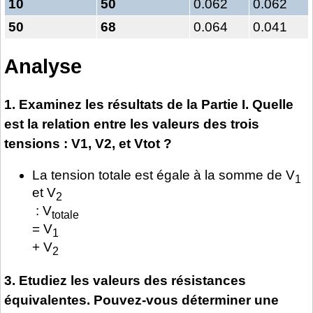
10
50
0.062
0.062
50
68
0.064
0.041
Analyse
1. Examinez les résultats de la Partie I. Quelle
est la relation entre les valeurs des trois
tensions : V1, V2, et Vtot ?
La tension totale est égale à la somme de V
1
et V
2
: V
totale
= V
1
+ V
2
3. Etudiez les valeurs des résistances
équivalentes. Pouvez-vous déterminer une