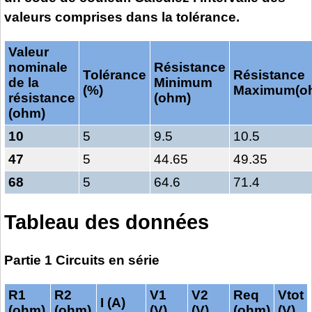
valeurs comprises dans la tolérance.
Valeur
nominale
Résistance
Tolérance
Résistance
de la
Minimum
(%)
Maximum(o
résistance
(ohm)
(ohm)
10
5
9.5
10.5
47
5
44.65
49.35
68
5
64.6
71.4
Tableau des données
Partie 1 Circuits en série
R1
R2
V1
V2
Req
Vtot
I (A)
(ohm)
(ohm)
(V)
(V)
(ohm)
(V)