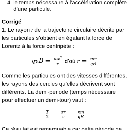
le temps nécessaire à l’accélération complète
d’une particule.
Corrigé
1. Le rayon
r
de la trajectoire circulaire décrite par
les particules s’obtient en égalant la force de
Lorentz à la force centripète :
q
v
B
=
m
v
2
r
r
=
m
v
q
B
d’où
Comme les particules ont des vitesses différentes,
les rayons des cercles qu’elles décrivent sont
différents. La demi-période (temps nécessaire
pour effectuer un demi-tour) vaut :
T
2
=
π
r
v
=
π
m
q
B
Ce résultat est remarquable car cette période ne