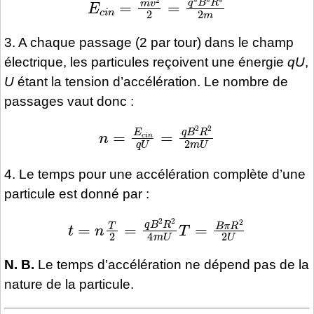
3. A chaque passage (2 par tour) dans le champ
électrique, les particules reçoivent une énergie
qU
,
U
étant la tension d’accélération. Le nombre de
passages vaut donc :
n
=
E
c
i
n
q
U
=
q
B
2
R
2
2
m
U
4. Le temps pour une accélération complète d’une
particule est donné par :
t
=
n
T
2
=
q
B
2
R
2
4
m
U
T
=
B
π
R
2
2
U
N. B.
Le temps d’accélération ne dépend pas de la
nature de la particule.