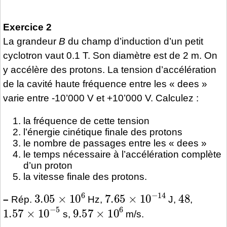
Exercice 2
La grandeur
B
du champ d’induction d’un petit
cyclotron vaut 0.1 T. Son diamètre est de 2 m. On
y accélère des protons. La tension d’accélération
de la cavité haute fréquence entre les « dees »
varie entre -10’000 V et +10’000 V. Calculez :
la fréquence de cette tension
l’énergie cinétique finale des protons
le nombre de passages entre les « dees »
le temps nécessaire à l’accélération complète
d’un proton
la vitesse finale des protons.
3.05
×
10
6
7.65
×
10
−
14
48
–
Rép.
Hz,
J,
,
1.57
×
10
−
5
9.57
×
10
6
s,
m/s.