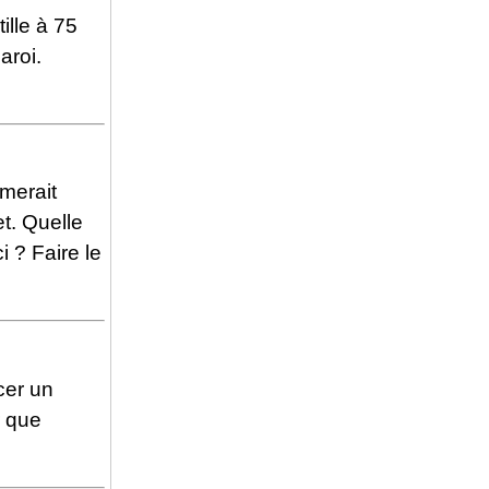
ille à 75
aroi.
imerait
et. Quelle
ci ? Faire le
cer un
r que