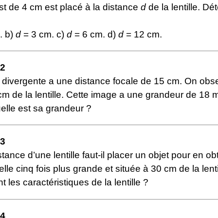
st de 4 cm est placé à la distance
d
de la lentille. Dé
. b)
d
= 3 cm. c)
d
= 6 cm. d)
d
= 12 cm.
12
le divergente a une distance focale de 15 cm. On obs
cm de la lentille. Cette image a une grandeur de 18 
quelle est sa grandeur ?
13
stance d’une lentille faut-il placer un objet pour en ob
elle cinq fois plus grande et située à 30 cm de la lenti
t les caractéristiques de la lentille ?
14