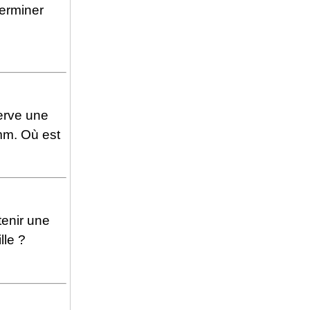
terminer
erve une
mm. Où est
tenir une
lle ?