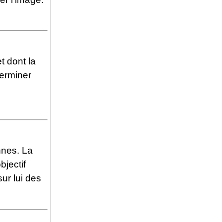
t dont la
terminer
nnes. La
bjectif
sur lui des