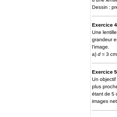
Dessin : p
Exercice 4
Une lentill
grandeur e
l’image.
a)
d
= 3 cm
Exercice 5
Un objecti
plus proche
étant de 5 c
images net