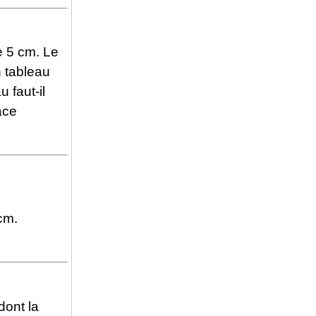
e 5 cm. Le
 tableau
 faut-il
ace
cm.
dont la