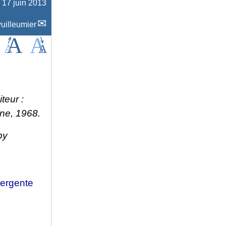
e 17 juin 2013
uilleumier
teur :
nne, 1968.
by
vergente