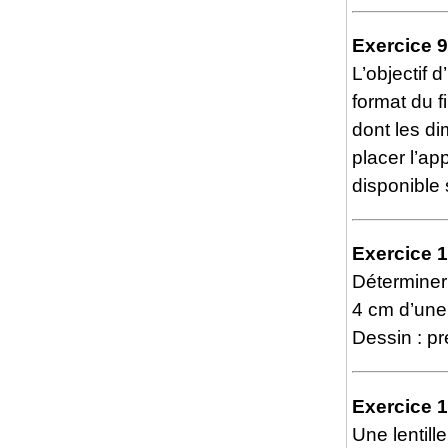
Exercice 9
L’objectif 
format du 
dont les di
placer l’ap
disponible s
Exercice 
Déterminer 
4 cm d’une 
Dessin : p
Exercice 
Une lentill