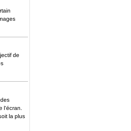
rtain
 images
ectif de
es
 des
 l’écran.
oit la plus