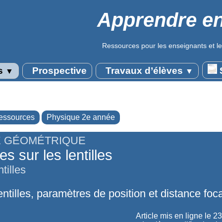
Apprendre en
Ressources pour les enseignants et le
s
Prospective
Travaux d’élèves
S
▼
▼
essources
Physique 2e année
E GÉOMÉTRIQUE
s sur les lentilles
tilles
entilles, paramètres de position et distance foca
Article mis en ligne le
23