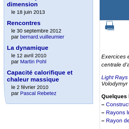
dimension
le 18 juin 2013
Rencontres
le 30 septembre 2012
par
bernard.vuilleumier
La dynamique
le 12 avril 2010
Exercices e
par
Martin Pohl
centrale d
Capacité calorifique et
Light Rays
chaleur massique
Volodymyr 
le 2 février 2010
par
Pascal Rebetez
Quelques l
–
Construct
–
Rayons lu
–
Rayon de