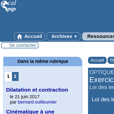
Accueil
Archives
Ressource
▼
Se connecter
Accueil
R
Dans la même rubrique
OPTIQU
1
2
Exercice
Loi des len
Dilatation et contraction
le 21 juin 2017
Loi des l
par
bernard.vuilleumier
Cinématique à une