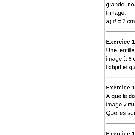
grandeur e
l’image.
a)
d
= 2 cm
Exercice 
Une lentil
image à 6 
l’objet et 
Exercice 
À quelle di
image virtu
Quelles son
Exercice 