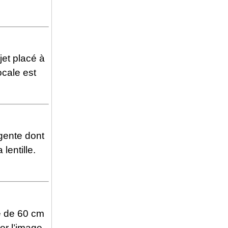
jet placé à
ocale est
rgente dont
lentille.
e de 60 cm
er l’image.