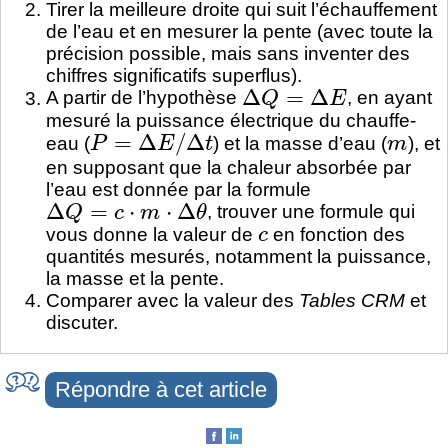
Tirer la meilleure droite qui suit l’échauffement
de l’eau et en mesurer la pente (avec toute la
précision possible, mais sans inventer des
chiffres significatifs superflus).
Δ
Q
=
Δ
E
A partir de l’hypothèse
, en ayant
mesuré la puissance électrique du chauffe-
P
=
Δ
E
/
Δ
t
m
eau (
) et la masse d’eau (
), et
en supposant que la chaleur absorbée par
l’eau est donnée par la formule
Δ
Q
=
c
⋅
m
⋅
Δ
θ
, trouver une formule qui
c
vous donne la valeur de
en fonction des
quantités mesurés, notamment la puissance,
la masse et la pente.
Comparer avec la valeur des
Tables CRM
et
discuter.
Répondre à cet article