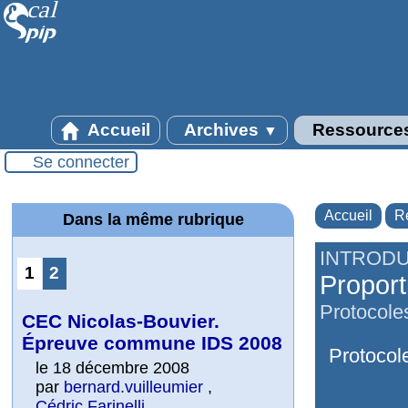
Accueil
Archives
Ressource
▼
Se connecter
Accueil
R
Dans la même rubrique
INTRODU
1
2
Proport
Protocoles
CEC Nicolas-Bouvier.
Épreuve commune IDS 2008
Protocole
le 18 décembre 2008
par
bernard.vuilleumier
,
Cédric Farinelli
,