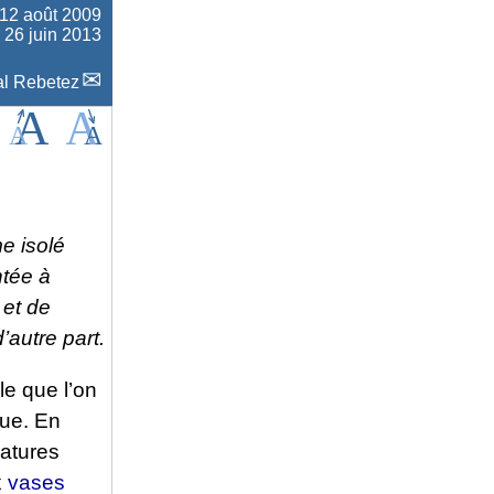
12 août 2009
e 26 juin 2013
l Rebetez
me isolé
ntée à
 et de
’autre part.
le que l’on
que. En
ratures
x
vases