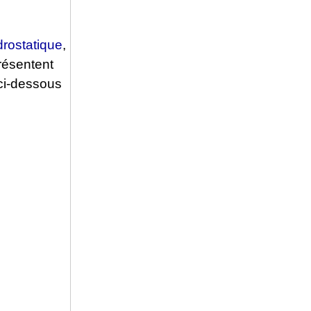
drostatique
,
présentent
 ci-dessous