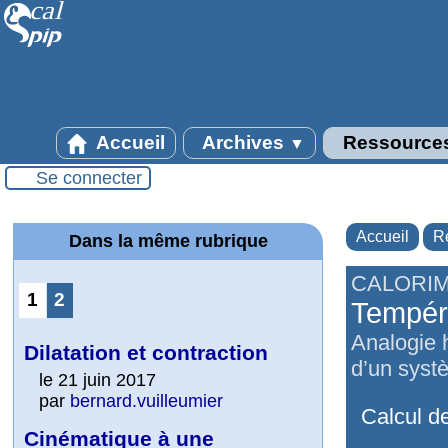
Accueil
Archives
Ressource
▼
Se connecter
Accueil
R
Dans la même rubrique
CALORIM
1
2
Tempéra
Analogie h
Dilatation et contraction
d’un syst
le 21 juin 2017
par
bernard.vuilleumier
Calcul d
Cinématique à une