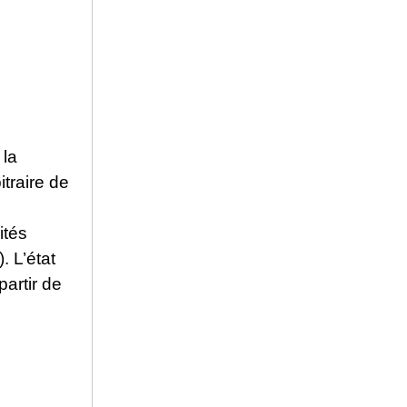
 la
traire de
ités
. L’état
partir de