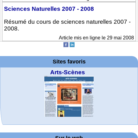
Sciences Naturelles 2007 - 2008
Résumé du cours de sciences naturelles 2007 -
2008.
Article mis en ligne le 29 mai 2008
Sites favoris
Arts-Scènes
MATHCURVE.CO
WolframTones :
La société 2018
Wolfram web
Online math
TED Talks
Wolfram
Wolfram
Wolfram
Education Portal
expliquée à mon
Demonstrations
Mathematica
practice and
resources
Generate a
M
Sur le web