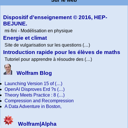
Project. College
Composition
grand-père
lessons
Tutorial
Collection
Physics
Dispositif d’enseignement © 2016, HEP-
BEJUNE.
mi-fini - Modélisation en physique
Energie et climat
Site de vulgarisation sur les questions (…)
Introduction rapide pour les élèves de maths
Tutoriel pour apprendre à résoudre des (…)
Wolfram Blog
Launching Version 15 of (…)
OpenAI Disproves Erd ?s (…)
Theory Meets Practice : 8 (…)
Compression and Recompression
A Data Adventure in Boston,
Wolfram|Alpha