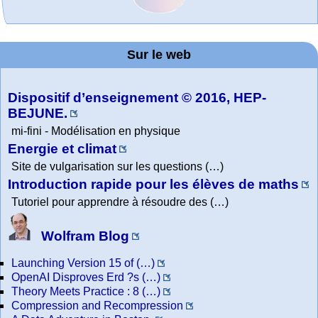
MATHCURVE.CO
Office fédéral de
La société 2018
Arts-Scènes
Wolfram web
Online math
TED Talks
Wolfram
Wolfram
Education Portal
expliquée à mon
la statistique
Mathematica
practice and
resources
M
grand-père
Sur le web
lessons
Tutorial
Collection
Dispositif d’enseignement © 2016, HEP-
BEJUNE.
mi-fini - Modélisation en physique
Energie et climat
Site de vulgarisation sur les questions (…)
Introduction rapide pour les élèves de maths
Tutoriel pour apprendre à résoudre des (…)
Wolfram Blog
Launching Version 15 of (…)
OpenAI Disproves Erd ?s (…)
Theory Meets Practice : 8 (…)
Compression and Recompression