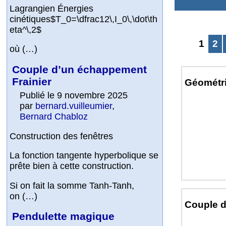
Lagrangien Énergies
cinétiques$T_0=\dfrac12\,I_0\,\dot\th
eta^\,2$
1
2
où (…)
Couple d’un échappement
Frainier
Géométri
Publié le 9 novembre 2025
par
bernard.vuilleumier
,
Bernard Chabloz
Construction des fenêtres
La fonction tangente hyperbolique se
prête bien à cette construction.
Si on fait la somme Tanh-Tanh,
on (…)
Couple d
Pendulette magique