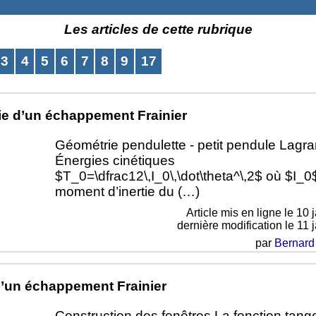
Les articles de cette rubrique
3
4
5
6
7
8
9
17
e d’un échappement Frainier
Géométrie pendulette - petit pendule Lagr
Énergies cinétiques
$T_0=\dfrac12\,I_0\,\dot\theta^\,2$ où $I_0$
moment d’inertie du (…)
Article mis en ligne le
10 
dernière modification le 11 
par
Bernard
’un échappement Frainier
Construction des fenêtres La fonction tang