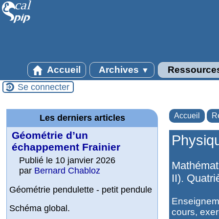
Accueil
Archives
Ressource
▼
Se connecter
Accueil
R
Les derniers articles
Géométrie d’un
Physiq
échappement Frainier
Publié le 10 janvier 2026
Mathémati
par
Bernard Chabloz
II). Quat
Géométrie pendulette - petit pendule
Enseignemen
Schéma global.
cours, exer