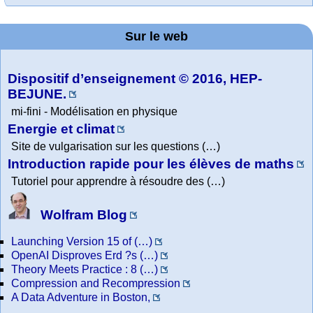
MATHCURVE.CO
Office fédéral de
La société 2018
Arts-Scènes
Wolfram web
Online math
TED Talks
Wolfram
Wolfram
Education Portal
expliquée à mon
la statistique
Mathematica
practice and
resources
M
grand-père
Sur le web
lessons
Tutorial
Collection
Dispositif d’enseignement © 2016, HEP-
BEJUNE.
mi-fini - Modélisation en physique
Energie et climat
Site de vulgarisation sur les questions (…)
Introduction rapide pour les élèves de maths
Tutoriel pour apprendre à résoudre des (…)
Wolfram Blog
Launching Version 15 of (…)
OpenAI Disproves Erd ?s (…)
Theory Meets Practice : 8 (…)
Compression and Recompression
A Data Adventure in Boston,