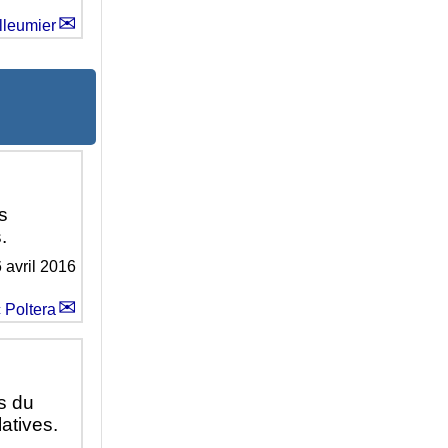
lleumier
s
.
 avril 2016
 Poltera
s du
latives.