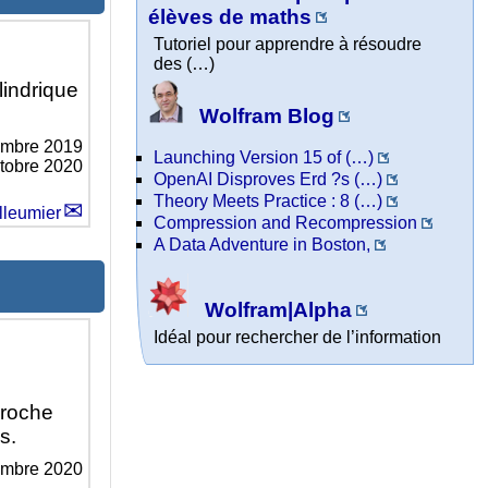
élèves de maths
Tutoriel pour apprendre à résoudre
des (…)
lindrique
Wolfram Blog
embre 2019
Launching Version 15 of (…)
ctobre 2020
OpenAI Disproves Erd ?s (…)
Theory Meets Practice : 8 (…)
lleumier
Compression and Recompression
A Data Adventure in Boston,
Wolfram|Alpha
Idéal pour rechercher de l’information
proche
s.
embre 2020