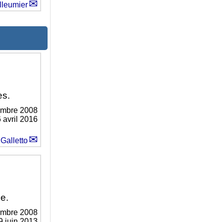
lleumier
es.
embre 2008
6 avril 2016
Galletto
ue.
embre 2008
9 juin 2013