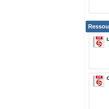
Ressou
L