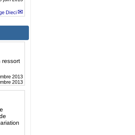
ge Dieci
 ressort
embre 2013
vembre 2013
ce
 de
ariation