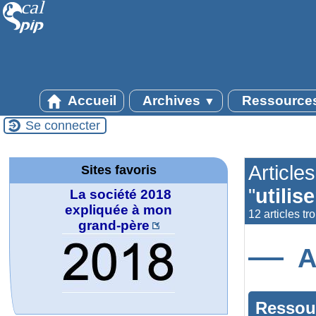
Accueil
Archives
Ressource
▼
Se connecter
Article
Sites favoris
"
utilis
La société 2018
expliquée à mon
12 articles tr
grand-père
A
Ressou
MATHCURVE.CO
Office fédéral de
WolframTones :
Wolfram web
Online math
TED Talks
Wolfram
Wolfram
Wolfram