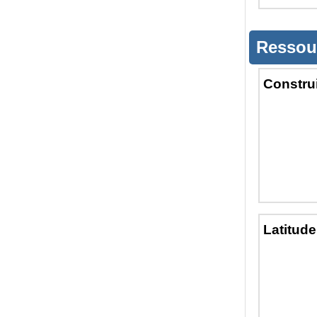
Ressou
Constru
Latitude