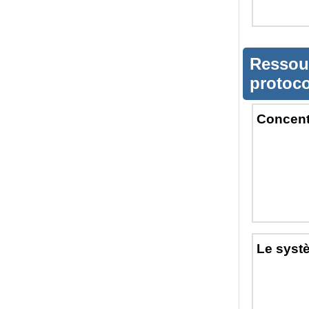
Ressou
protoc
Concent
Le syst