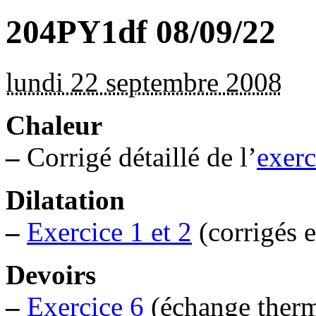
204PY1df 08/09/22
lundi 22 septembre 2008
Chaleur
–
Corrigé détaillé de l’
exerc
Dilatation
–
Exercice 1 et 2
(corrigés e
Devoirs
–
Exercice 6
(échange ther