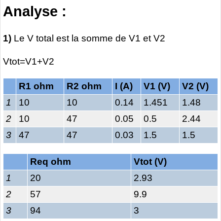
Analyse :
1)
Le V total est la somme de V1 et V2
Vtot=V1+V2
R1 ohm
R2 ohm
I (A)
V1 (V)
V2 (V)
1
10
10
0.14
1.451
1.48
2
10
47
0.05
0.5
2.44
3
47
47
0.03
1.5
1.5
Req ohm
Vtot (V)
1
20
2.93
2
57
9.9
3
94
3