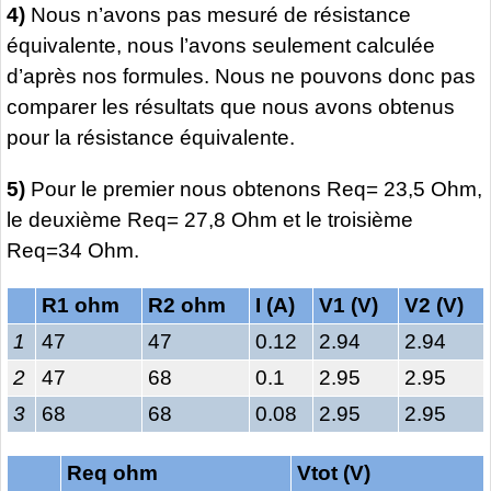
4)
Nous n’avons pas mesuré de résistance
équivalente, nous l’avons seulement calculée
d’après nos formules. Nous ne pouvons donc pas
comparer les résultats que nous avons obtenus
pour la résistance équivalente.
5)
Pour le premier nous obtenons Req= 23,5 Ohm,
le deuxième Req= 27,8 Ohm et le troisième
Req=34 Ohm.
R1 ohm
R2 ohm
I (A)
V1 (V)
V2 (V)
1
47
47
0.12
2.94
2.94
2
47
68
0.1
2.95
2.95
3
68
68
0.08
2.95
2.95
Req ohm
Vtot (V)