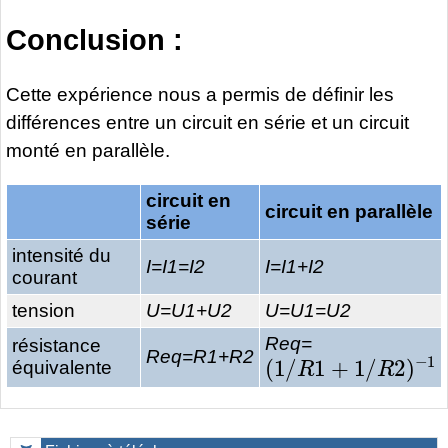
Conclusion :
Cette expérience nous a permis de définir les
différences entre un circuit en série et un circuit
monté en parallèle.
circuit en
circuit en parallèle
série
intensité du
I=I1=I2
I=I1+I2
courant
tension
U=U1+U2
U=U1=U2
Req=
résistance
(
1
/
R
1
+
1
/
R
2
)
−
1
Req=R1+R2
équivalente