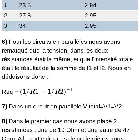
1
23.5
2.94
2
27.8
2.95
3
34
2.95
6)
Pour les circuits en parallèles nous avons
remarqué que la tension, dans les deux
résistances était la même, et que l’intensité totale
était le résultat de la somme de I1 et I2. Nous en
déduisons donc :
(
1
/
R
1
+
1
/
R
2
)
−
1
Req =
7)
Dans un circuit en parallèle V total=V1=V2
8)
Dans le premier cas nous avons placé 2
résistances : une de 10 Ohm et une autre de 47
Ohm. A la sortie des ces deux dernières nous