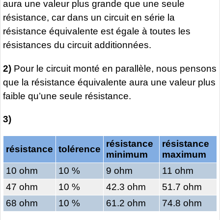
aura une valeur plus grande que une seule
résistance, car dans un circuit en série la
résistance équivalente est égale à toutes les
résistances du circuit additionnées.
2)
Pour le circuit monté en parallèle, nous pensons
que la résistance équivalente aura une valeur plus
faible qu’une seule résistance.
3)
résistance
résistance
résistance
tolérence
minimum
maximum
10 ohm
10 %
9 ohm
11 ohm
47 ohm
10 %
42.3 ohm
51.7 ohm
68 ohm
10 %
61.2 ohm
74.8 ohm