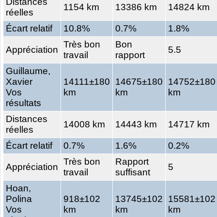
Distances
1154 km
13386 km
14824 km
réelles
Écart relatif
10.8%
0.7%
1.8%
Très bon
Bon
Appréciation
5.5
travail
rapport
Guillaume,
Xavier
14111±180
14675±180
14752±180
Vos
km
km
km
résultats
Distances
14008 km
14443 km
14717 km
réelles
Écart relatif
0.7%
1.6%
0.2%
Très bon
Rapport
Appréciation
5
travail
suffisant
Hoan,
Polina
918±102
13745±102
15581±102
Vos
km
km
km