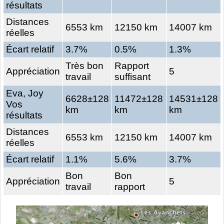
résultats
Distances
6553 km
12150 km
14007 km
réelles
Écart relatif
3.7%
0.5%
1.3%
Très bon
Rapport
Appréciation
5
travail
suffisant
Eva, Joy
6628±128
11472±128
14531±128
Vos
km
km
km
résultats
Distances
6553 km
12150 km
14007 km
réelles
Écart relatif
1.1%
5.6%
3.7%
Bon
Bon
Appréciation
5
travail
rapport