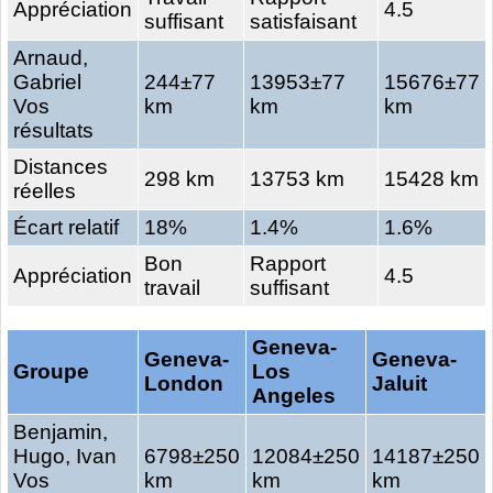
Appréciation
4.5
suffisant
satisfaisant
Arnaud,
Gabriel
244±77
13953±77
15676±77
Vos
km
km
km
résultats
Distances
298 km
13753 km
15428 km
réelles
Écart relatif
18%
1.4%
1.6%
Bon
Rapport
Appréciation
4.5
travail
suffisant
Geneva-
Geneva-
Geneva-
Groupe
Los
London
Jaluit
Angeles
Benjamin,
Hugo, Ivan
6798±250
12084±250
14187±250
Vos
km
km
km