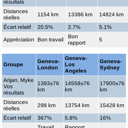
résultats
Distances
1154 km
13386 km
14824 km
réelles
Écart relatif
20.5%
2.7%
5.1%
Bon
Appréciation
Bon travail
5
rapport
Geneva-
Geneva-
Geneva-
Groupe
Los
London
Sydney
Angeles
Arijan, Myke
1393±76
14558±76
17900±76
Vos
km
km
km
résultats
Distances
298 km
13754 km
15428 km
réelles
Écart relatif
367%
5.8%
16%
Travail
Rapport