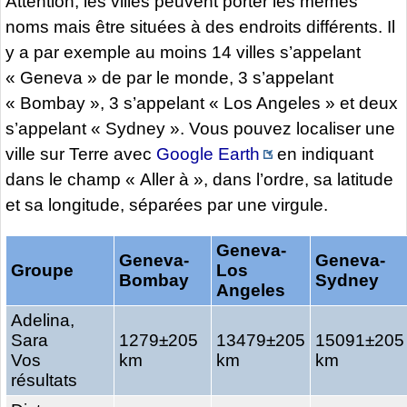
Attention, les villes peuvent porter les mêmes
noms mais être situées à des endroits différents. Il
y a par exemple au moins 14 villes s’appelant
« Geneva » de par le monde, 3 s’appelant
« Bombay », 3 s’appelant « Los Angeles » et deux
s’appelant « Sydney ». Vous pouvez localiser une
ville sur Terre avec
Google Earth
en indiquant
dans le champ « Aller à », dans l’ordre, sa latitude
et sa longitude, séparées par une virgule.
Geneva-
Geneva-
Geneva-
Groupe
Los
Bombay
Sydney
Angeles
Adelina,
Sara
1279±205
13479±205
15091±205
Vos
km
km
km
résultats