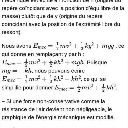
mécanique est écrite en fonction de h (origine du
repère coïncidant avec la position d’équilibre de la
masse) plutôt que de y (origine du repère
coïncidant avec la position de l’extrémité libre du
ressort).
E
m
e
c
=
1
2
m
v
2
+
1
2
k
y
2
+
m
g
y
Nous avons
, ce
qui donne en remplaçant y par h :
E
m
e
c
=
1
2
m
v
2
+
1
2
k
h
2
+
m
g
h
. Puisque
m
g
=
−
k
h
, nous pouvons écrire
E
m
e
c
=
1
2
m
v
2
+
1
2
k
h
2
−
k
h
2
, ce qui se
E
m
e
c
=
1
2
m
v
2
+
1
2
k
h
2
simplifie pour donner
.
–
Si une force non-conservative comme la
résistance de l’air devient non négligeable, le
graphique de l’énergie mécanique est modifié.