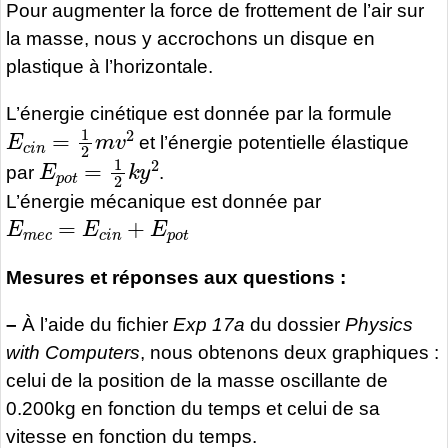
Pour augmenter la force de frottement de l’air sur
la masse, nous y accrochons un disque en
plastique à l’horizontale.
L’énergie cinétique est donnée par la formule
E
c
i
n
=
1
2
m
v
2
et l’énergie potentielle élastique
E
p
o
t
=
1
2
k
y
2
par
.
L’énergie mécanique est donnée par
E
m
e
c
=
E
c
i
n
+
E
p
o
t
Mesures et réponses aux questions :
–
À l’aide du fichier
Exp 17a
du dossier
Physics
with Computers
, nous obtenons deux graphiques :
celui de la position de la masse oscillante de
0.200kg en fonction du temps et celui de sa
vitesse en fonction du temps.