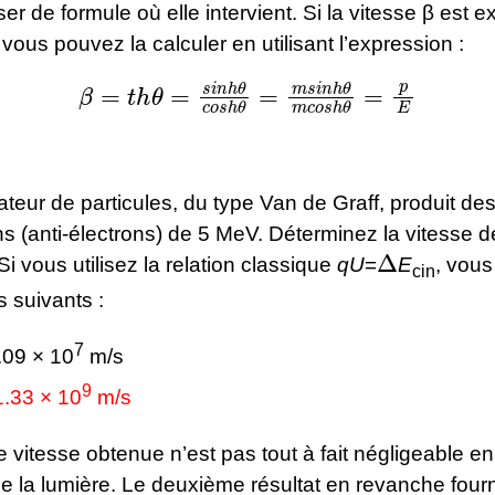
ser de formule où elle intervient. Si la vitesse β est e
us pouvez la calculer en utilisant l’expression :
β
=
t
h
θ
=
s
i
n
h
θ
c
o
s
h
θ
=
m
s
i
n
h
θ
m
c
o
s
h
θ
=
teur de particules, du type Van de Graff, produit des
s (anti-électrons) de 5 MeV. Déterminez la vitesse d
Δ
 Si vous utilisez la relation classique
qU
=
E
, vou
cin
s suivants :
7
.09 × 10
m/s
9
1.33 × 10
m/s
 vitesse obtenue n’est pas tout à fait négligeable e
de la lumière. Le deuxième résultat en revanche four