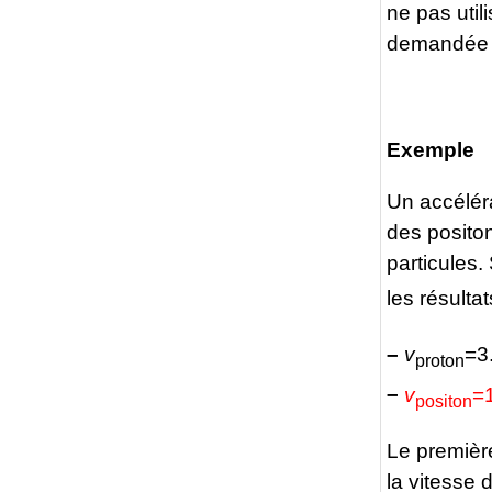
ne pas utili
demandée vo
Exemple
Un accéléra
des positon
particules.
les résultat
–
v
=3
proton
–
v
=
positon
Le première
la vitesse 