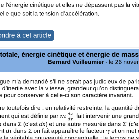
e l’énergie cinétique et elles ne dépassent pas la vi
elle que soit la tension d’accélération.
ndre à cet article
totale, énergie cinétique et énergie de mas
Bernard Vuilleumier
- le 26 nov
gue m’a demandé s’il ne serait pas judicieux de parle
n d’inertie avec la vitesse, grandeur qu’on distinguerai
 pour conserver à celle-ci son caractère invariant.
e toutefois dire : en relativité restreinte, la quantité d
m
d
x
d
τ
nt qui est définie par
fait intervenir une gran
 dans Σ (c’est
dx
) et une autre mesurée dans Σ’ (c’
γ
nt
d
τ dans Σ on fait apparaître le facteur
et on met 
 la véritable nouveauté conceptuelle : le temps ne 