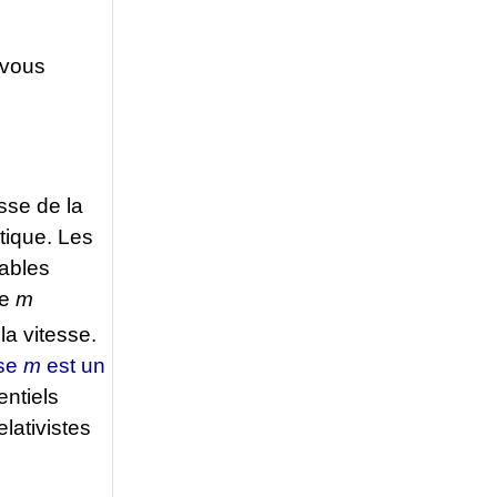
 vous
sse de la
tique. Les
tables
se
m
la vitesse.
sse
m
est un
entiels
lativistes