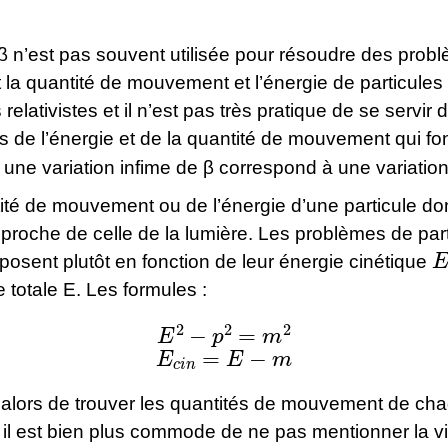
 β n’est pas souvent utilisée pour résoudre des prob
 la quantité de mouvement et l’énergie de particule
relativistes et il n’est pas très pratique de se servir 
 de l’énergie et de la quantité de mouvement qui fon
 une variation infime de β correspond à une variati
ité de mouvement ou de l’énergie d’une particule don
 proche de celle de la lumière. Les problèmes de par
E
posent plutôt en fonction de leur énergie cinétique
e totale E. Les formules :
E
2
−
p
2
=
m
2
E
c
i
n
=
E
−
m
 alors de trouver les quantités de mouvement de ch
t il est bien plus commode de ne pas mentionner la v