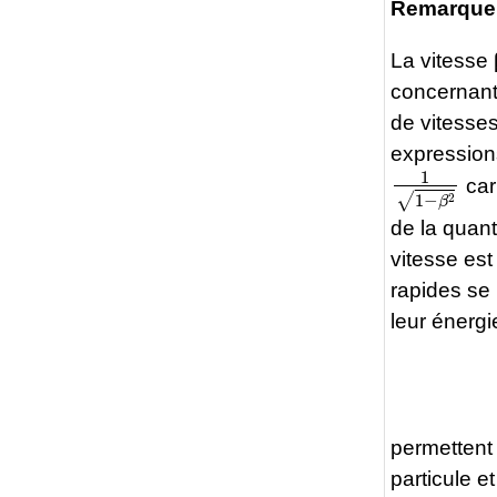
Remarque
La vitesse
concernant
de vitesses 
expressions
1
1
−
β
2
car
de la quant
vitesse est
rapides se 
leur énergi
permettent
particule e