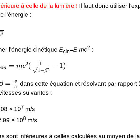
érieure à celle de la lumière !
Il faut donc utiliser l’e
de l’énergie :
−
β
2
2
er l’énergie cinétique
E
=
E
-
mc
:
cin
n
=
m
c
2
(
1
1
−
β
2
−
1
)
β
=
v
c
dans cette équation et résolvant par rapport
 vitesses suivantes :
7
.08 × 10
m/s
8
2.99 × 10
m/s
s sont inférieures à celles calculées au moyen de la 