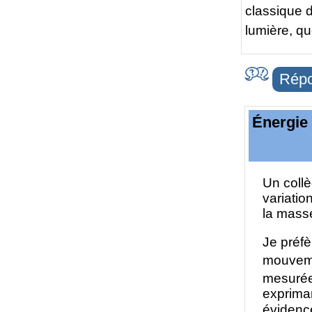
classique d
lumière, qu
Répo
Énergie 
Un collè
variatio
la masse
Je préfèr
mouveme
mesurée
exprima
évidence