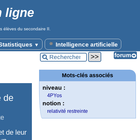
 ligne
s élèves du secondaire II.
tatistiques
Intelligence artificielle
▼
Mots-clés associés
niveau :
e de
4PYos
notion :
relativité restreinte
te
t de leur