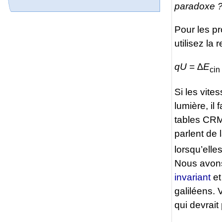
paradoxe 
Pour les pr
utilisez la 
qU
=
∆E
cin
Si les vite
lumière, il f
tables CRM
parlent de
lorsqu’elle
Nous avons 
invariant
et
galiléens. 
qui devrait 