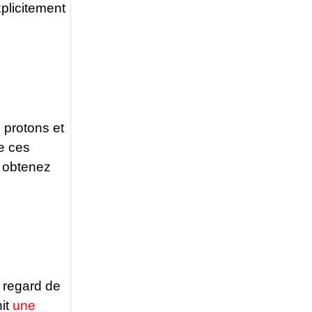
xplicitement
p
E
 protons et
e ces
s obtenez
n regard de
nit
une