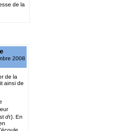
tesse de la
se
embre 2008
r de la
t ainsi de
e
deur
est
d
τ). En
en
s’écoule