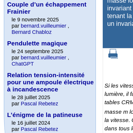
masse lo
Couple d’un échappement
invariant
Frainier
tenant l
le 9 novembre 2025
un invari
par
bernard.vuilleumier
,
Bernard Chabloz
Pendulette magique
le 24 septembre 2025
par
bernard.vuilleumier
,
ChatGPT
Relation tension-intensité
pour une ampoule électrique
Si les vite
à incandescence
lumière, il 
le 28 juillet 2025
tables CRM
par
Pascal Rebetez
masse
m
l
L’énigme de la patineuse
la vitesse.
le 16 juillet 2024
dans tous l
par
Pascal Rebetez