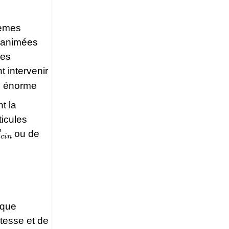
lèmes
s animées
des
t intervenir
on énorme
t la
ticules
c
i
n
ou de
aque
itesse et de