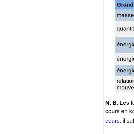
Grand
masse
quanti
énergi
énerg
énergi
relati
mouve
N. B.
Les fo
cours en kg
cours
, il s