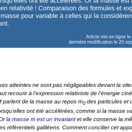
rsqu’elles ont été accélérées. Or la masse est
 en relativité ! Comparaison des formules et e
a masse pour variable à celles qui la considèr
ant.
Article mis en ligne le
dernière modification le 20 s
sses atteintes ne sont pas négligeables devant la vite
faut recourir à l’expression relativiste de l’énergie cin
 parlent de la masse au repos
m
des particules et 
0
orsqu’elles ont été accélérées, comme si la masse va
 Or
la masse
m
est un invariant
et elle conserve la m
es référentiels galiléens. Comment concilier cet app