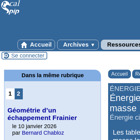
Accueil
Archives
Ressource
▼
Se connecter
Accueil
R
Dans la même rubrique
ÉNERGI
1
2
Énergie
masse
Géométrie d’un
Énergie ci
échappement Frainier
le 10 janvier 2026
Les table
par
Bernard Chabloz