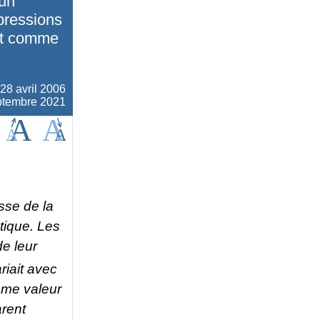
 un
xpressions
ent comme
28 avril 2006
eptembre 2021
sse de la
étique. Les
de leur
riait avec
ême valeur
arent