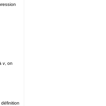
xpression
 à
v
, on
définition