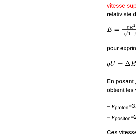
vitesse sup
relativiste 
E
=
m
c
2
1
pour exprim
q
U
=
Δ
E
c
i
En posant
obtient les
–
v
=3
proton
–
v
=
positon
Ces vitesse