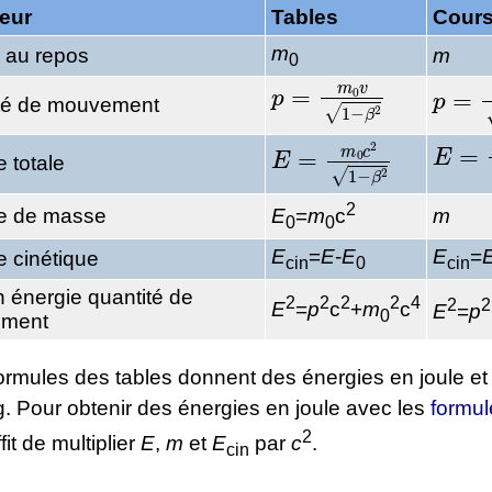
eur
Tables
Cour
m
 au repos
m
0
p
=
m
0
v
1
−
β
2
p
=
m
té de mouvement
E
=
m
E
=
m
0
c
2
1
−
β
2
e totale
2
ie de masse
m
E
=
m
c
0
0
E
=
E
-
E
E
=
e cinétique
cin
0
cin
on énergie quantité de
2
2
2
2
4
2
2
E
=
p
c
+
m
c
E
=
p
0
ment
rmules des tables donnent des énergies en joule et 
. Pour obtenir des énergies en joule avec les
formul
2
uffit de multiplier
E
,
m
et
E
par
c
.
cin