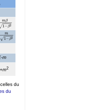
s
β
1
−
β
2
1
−
β
2
E
-
m
2
+
m
celles du
es du