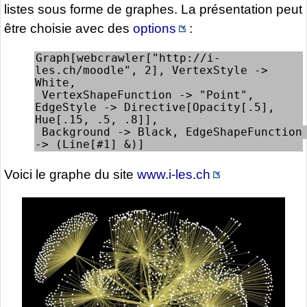
listes sous forme de graphes. La présentation peut
être choisie avec des
options
:
Graph[webcrawler["http://i-
les.ch/moodle", 2], VertexStyle -> 
White, 

 VertexShapeFunction -> "Point", 
EdgeStyle -> Directive[Opacity[.5], 
Hue[.15, .5, .8]], 

 Background -> Black, EdgeShapeFunction 
-> (Line[#1] &)]
Voici le graphe du site
www.i-les.ch