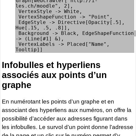
Graph[webcrawler["http://i-
les.ch/moodle", 2], 

 VertexStyle -> White, 

 VertexShapeFunction -> "Point", 

 EdgeStyle -> Directive[Opacity[.5], 
Hue[.15, .5, .8]], 

 Background -> Black, EdgeShapeFunction 
-> (Line[#1] &), 

 VertexLabels -> Placed["Name", 
Tooltip]]
Infobulles et hyperliens
associés aux points d’un
graphe
En numérotant les points d’un graphe et en
associant des hyperliens aux numéros, on offre la
possibilité d’accéder aux adresses figurant dans
les infobulles. Le survol d’un point donne l’adresse
de la page et un clic sur le numéro permet d’y