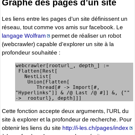
Graphe des pages d’un site
Les liens entre les pages d’un site définissent un
réseau, tout comme vos amis sur facebook. Le
langage Wolfram
permet de réaliser un robot
(webcrawler) capable d’explorer un site à la
profondeur souhaitée :
webcrawler[rooturl_, depth_] := 

 Flatten[Rest[

   NestList[

    Union[Flatten[

       Thread[# -> Import[#, 
"Hyperlinks"]] & /@ Last /@ #]] &, {"" 
->  rooturl}, depth]]]
Cette fonction accepte deux arguments, l’URL du
site à explorer et la profondeur de recherche. Pour
obtenir les liens du site
http://i-les.ch/pages/index