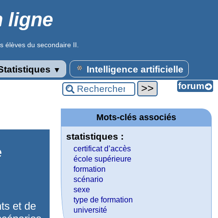
 ligne
s élèves du secondaire II.
tatistiques
Intelligence artificielle
▼
Mots-clés associés
statistiques :
e
certificat d’accès
école supérieure
formation
scénario
sexe
type de formation
ts et de
université