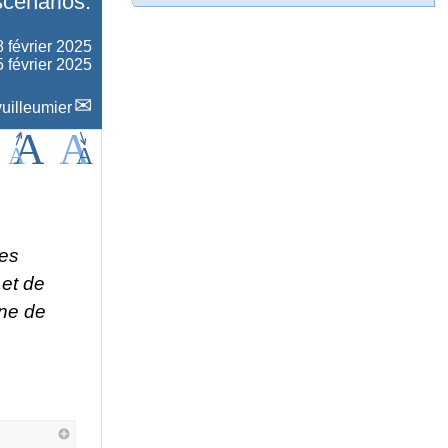
scénarios.
8 février 2025
5 février 2025
uilleumier
les
 et de
ine de