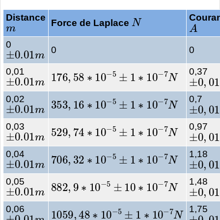
N
Distance
Coura
m
A
Force de Laplace
0
±
0.01
m
0
0
176
,
58
∗
10
−
5
±
1
∗
10
−
7
N
0,01
0,37
±
0.01
m
±
0
,
01
353
,
16
∗
10
−
5
±
1
∗
10
−
7
N
0,02
0,7
±
0.01
m
±
0
,
01
529
,
74
∗
10
−
5
±
1
∗
10
−
7
N
0,03
0,97
±
0.01
m
±
0
,
01
706
,
32
∗
10
−
5
±
1
∗
10
−
7
N
0,04
1,18
±
0.01
m
±
0
,
01
882
,
9
∗
10
−
5
±
10
∗
10
−
7
N
0,05
1,48
±
0.01
m
±
0
,
01
1059
,
48
∗
10
−
5
±
1
∗
10
−
7
N
0,06
1,75
±
0.01
m
±
0
,
01