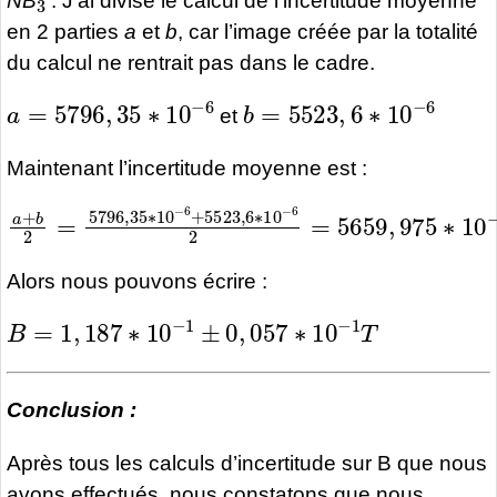
NB
: J’ai divisé le calcul de l’incertitude moyenne
en 2 parties
a
et
b
, car l’image créée par la totalité
du calcul ne rentrait pas dans le cadre.
a
=
5796
,
35
∗
10
−
6
b
=
5523
,
6
∗
10
−
6
et
Maintenant l’incertitude moyenne est :
a
+
b
2
=
5796
,
35
∗
10
−
6
+
5523
,
6
∗
10
−
6
2
=
565
Alors nous pouvons écrire :
B
=
1
,
187
∗
10
−
1
±
0
,
057
∗
10
−
1
T
Conclusion :
Après tous les calculs d’incertitude sur B que nous
avons effectués, nous constatons que nous