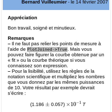
Bernard Vuilleumier
- le 14 février 2007
Appréciation
Bon travail, soigné et minutieux.
Remarques
–
Il ne faut pas relier les points de mesure à
l’aide de
. Mais vous
PlotJoined->True
pouvez faire figurer la courbe obtenue par un
« fit » ou la courbe théorique si vous
connaissez son expression.
–
Pour la lisibilité, utilisez les règles de la
notation scientifique et multipliez les nombres
que vous donnez par les mêmes puissances
de 10. Votre résultat par exemple devrait
s’écrire :
±
×
10
−
1
(1.186
0.057)
T