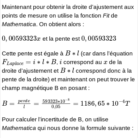
Maintenant pour obtenir la droite d’ajustement aux
points de mesure on utilise la fonction
Fit
de
Mathematica
. On obtient alors :
0
,
00593323
x
0
,
00593323
et la pente est
B
∗
l
Cette pente est égale à
(car dans l’équation
F
L
a
p
l
a
c
e
=
i
∗
l
∗
B
i
x
,
correspond au
de la
B
∗
l
droite d’ajustement et
correspond donc à la
pente de la droite) et maintenant on peut trouver le
champ magnétique B en posant :
B
=
p
e
n
t
e
l
=
593323
∗
10
−
8
0
,
05
=
1186
,
65
∗
10
Pour calculer l’incertitude de B, on utilise
Mathematica
qui nous donne la formule suivante :