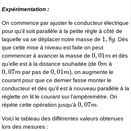
Expérimentation :
On commence par ajuster le conducteur électrique
pour qu’il soit parallèle à la petite règle à côté de
1
,
8
g
laquelle va se déplacer notre masse de
. Dès
que cette mise à niveau est faite on peut
0
,
01
m
commencer à avancer la masse de
et dès
0
m
qu’elle est à la distance souhaitée (de
à
0
,
07
m
0
,
01
m
par pas de
), on augmente le
courant pour que ce dernier fasse monter le
conducteur et dès qu’il est à nouveau parallèle à la
réglette on lit le courant sur l’ampèremètre. On
0
,
07
m
répète cette opération jusqu’à
.
Voici le tableau des différentes valeurs obtenues
lors des mesures :