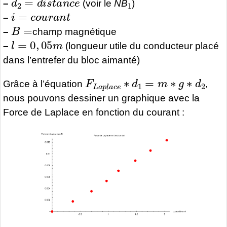
–
(voir le
NB
)
i
=
c
o
u
r
a
n
t
–
B
=
–
champ magnétique
l
=
0
,
05
m
–
(longueur utile du conducteur placé
dans l’entrefer du bloc aimanté)
F
L
a
p
l
a
c
e
∗
d
1
=
m
∗
g
∗
d
2
Grâce à l’équation
,
nous pouvons dessiner un graphique avec la
Force de Laplace en fonction du courant :