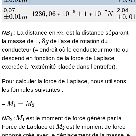
1236
,
06
∗
10
−
5
±
1
∗
10
−
7
N
0,07
2,04
±
0.01
m
±
0
,
01
1
m
NB
: La distance en
, est la distance séparant
1
,
8
g
la masse de
de l’axe de rotation du
conducteur (= endroit où le conducteur monte ou
descend en fonction de la force de Laplace
exercée à l’extrémité placée dans l’entrefer).
Pour calculer la force de Laplace, nous utilisons
les formules suivantes :
M
1
=
M
2
–
2
M
1
NB
:
est le moment de force généré par la
M
2
Force de Laplace et
est le moment de force
opposé créé avec le déplacement de la masse le