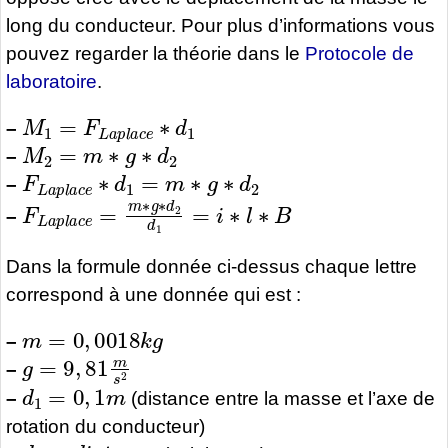
long du conducteur. Pour plus d’informations vous
pouvez regarder la théorie dans le
Protocole de
laboratoire
.
M
1
=
F
L
a
p
l
a
c
e
∗
d
1
–
M
2
=
m
∗
g
∗
d
2
–
F
L
a
p
l
a
c
e
∗
d
1
=
m
∗
g
∗
d
2
–
F
L
a
p
l
a
c
e
=
m
∗
g
∗
d
2
d
1
=
i
∗
l
∗
B
–
Dans la formule donnée ci-dessus chaque lettre
correspond à une donnée qui est :
m
=
0
,
0018
k
g
–
g
=
9
,
81
m
s
2
–
d
1
=
0
,
1
m
–
(distance entre la masse et l’axe de
rotation du conducteur)
d
2
=
d
i
s
t
a
n
c
e
1