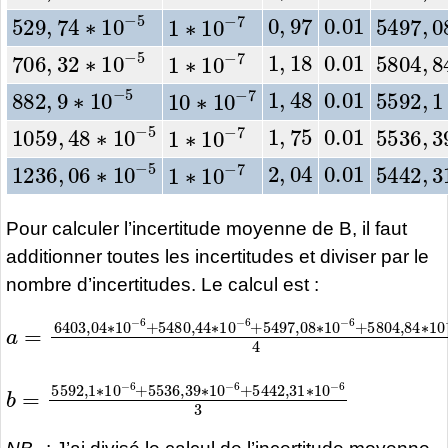
0
,
97
0.01
529
,
74
∗
10
−
5
5497
,
0
1
∗
10
−
7
1
,
18
0.01
706
,
32
∗
10
−
5
5804
,
8
1
∗
10
−
7
1
,
48
0.01
882
,
9
∗
10
−
5
5592
,
1
10
∗
10
−
7
1
,
75
0.01
1059
,
48
∗
10
−
5
5536
,
3
1
∗
10
−
7
2
,
04
0.01
1236
,
06
∗
10
−
5
5442
,
3
1
∗
10
−
7
Pour calculer l’incertitude moyenne de B, il faut
additionner toutes les incertitudes et diviser par le
nombre d’incertitudes. Le calcul est :
a
=
6403
,
04
∗
10
−
6
+
5480
,
44
∗
10
−
6
+
5497
,
0
b
=
5592
,
1
∗
10
−
6
+
5536
,
39
∗
10
−
6
+
5442
,
31
3