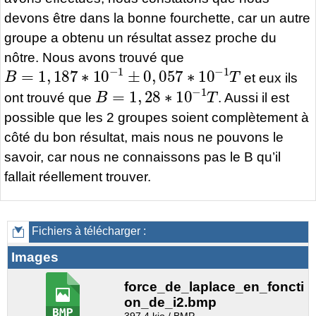
devons être dans la bonne fourchette, car un autre
groupe a obtenu un résultat assez proche du
nôtre. Nous avons trouvé que
B
=
1
,
187
∗
10
−
1
±
0
,
057
∗
10
−
1
T
et eux ils
B
=
1
,
28
∗
10
−
1
T
ont trouvé que
. Aussi il est
possible que les 2 groupes soient complètement à
côté du bon résultat, mais nous ne pouvons le
savoir, car nous ne connaissons pas le B qu’il
fallait réellement trouver.
Fichiers à télécharger :
Images
force_de_laplace_en_foncti
on_de_i2.bmp