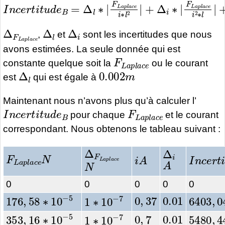
I
n
c
e
r
t
i
t
u
d
e
B
=
Δ
l
∗
|
F
L
a
p
l
a
c
e
i
∗
l
2
|
+
Δ
i
∗
|
F
L
a
p
l
Δ
F
L
a
p
l
a
Δ
c
l
e
Δ
i
,
et
sont les incertitudes que nous
avons estimées. La seule donnée qui est
F
L
a
p
l
a
c
e
constante quelque soit la
ou le courant
Δ
l
0.002
m
est
qui est égale à
Maintenant nous n’avons plus qu’à calculer l’
I
n
c
e
r
t
i
t
u
d
e
B
F
L
a
p
l
a
c
e
pour chaque
et le courant
correspondant. Nous obtenons le tableau suivant :
Δ
F
L
a
p
l
a
c
e
Δ
i
F
L
a
p
l
a
N
c
e
I
n
c
e
r
t
i
i
A
A
N
0
0
0
0
0
0
,
37
0.01
176
,
58
∗
10
−
5
6403
,
0
1
∗
10
−
7
0
,
7
0.01
353
,
16
∗
10
−
5
5480
,
4
1
∗
10
−
7