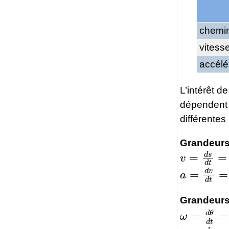
chemi
vitess
accélé
L’intérêt d
dépendent 
différentes
Grandeurs 
v
=
d
s
d
t
=
s
a
=
d
v
d
t
=
d
Grandeurs
ω
=
d
θ
d
t
=
α
=
d
ω
d
t
=