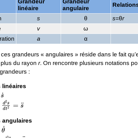
Grandeur
Grandeur
Relation
linéaire
angulaire
n
s
θ
s
=θ
r
e
v
ω
ration
a
α
e ces grandeurs « angulaires » réside dans le fait qu’
plus du rayon
r
. On rencontre plusieurs notations p
 grandeurs :
linéaires
˙
2
s
d
t
2
=
s
¨
 angulaires
θ
˙
d
2
θ
d
t
2
=
θ
¨