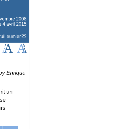
ovembre 2008
e 4 avril 2015
uilleumier
by Enrique
rit un
sse
urs