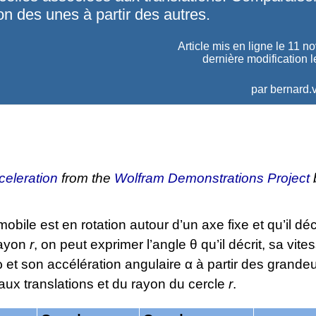
n des unes à partir des autres.
Article mis en ligne le
11 n
dernière modification l
par
bernard.v
celeration
from the
Wolfram Demonstrations Project
obile est en rotation autour d’un axe fixe et qu’il déc
rayon
r
, on peut exprimer l’angle θ qu’il décrit, sa vite
 et son accélération angulaire α à partir des grande
aux translations et du rayon du cercle
r
.