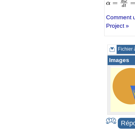
Comment uti
Project »
Fichier 
Images
Répo