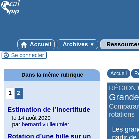
Accueil
Archives
Ressource
▼
Se connecter
Accueil
R
Dans la même rubrique
RÉGION 
1
2
Grandeu
Comparais
Estimation de l’incertitude
rotations
le 14 août 2020
par
bernard.vuilleumier
Les gran
Rotation d’une bille sur un
partir de