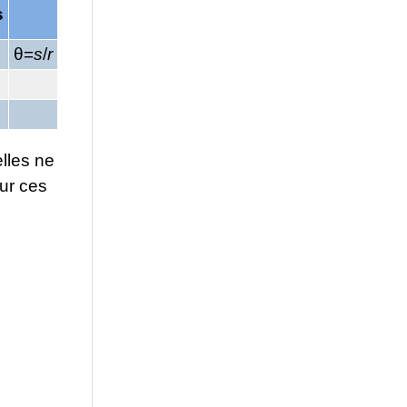
s
θ=
s
/
r
elles ne
our ces