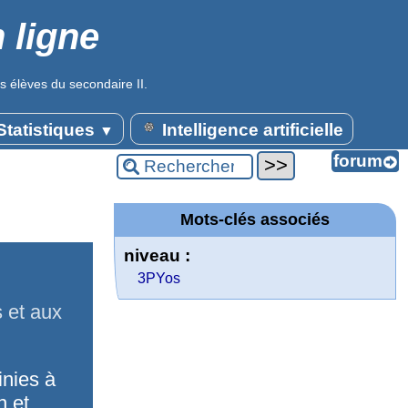
 ligne
s élèves du secondaire II.
tatistiques
Intelligence artificielle
▼
Mots-clés associés
niveau :
3PYos
 et aux
inies à
n et