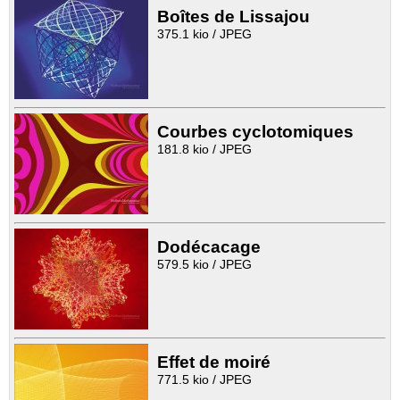
Boîtes de Lissajou
375.1 kio / JPEG
Courbes cyclotomiques
181.8 kio / JPEG
Dodécacage
579.5 kio / JPEG
Effet de moiré
771.5 kio / JPEG