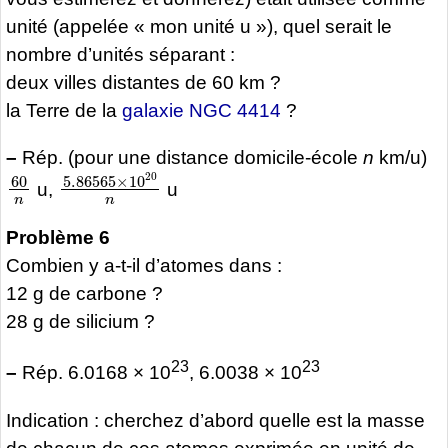
unité (appelée « mon unité u »), quel serait le
nombre d’unités séparant :
deux villes distantes de 60 km ?
la Terre de la
galaxie NGC 4414
?
–
Rép. (pour une distance domicile-école
n
km/u)
60
n
5.86565
×
10
20
n
u,
u
Problème 6
Combien y a-t-il d’atomes dans :
12 g de carbone ?
28 g de silicium ?
23
23
–
Rép. 6.0168 × 10
, 6.0038 × 10
Indication : cherchez d’abord quelle est la masse