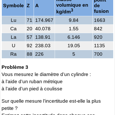
volumique en
Symbole
Z
A
de
3
fusion
kg/dm
Lu
71
174.967
9.84
1663
Ca
20
40.078
1.55
842
La
57
138.91
6.146
920
U
92
238.03
19.05
1135
Ra
88
226
5
700
Problème 3
Vous mesurez le diamètre d’un cylindre :
à l’aide d’un ruban métrique
à l’aide d’un pied à coulisse
Sur quelle mesure l’incertitude est-elle la plus
petite ?