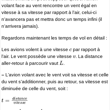
volant face au vent rencontre un vent égal en
vitesse à sa vitesse par rapport à l’air, celui-ci
n’avancera pas et mettra donc un temps infini (il
n’arrivera jamais).
Regardons maintenant les temps de vol en détail :
c
Les avions volent à une vitesse
par rapport à
v
l’air. Le vent possède une vitesse
. La distance
L
aller-retour à parcourir vaut
.
–
L’avion volant avec le vent voit sa vitesse et celle
du vent s’additionner, puis au retour, sa vitesse est
diminuée de celle du vent, soit :
t
=
d
i
s
t
a
n
c
e
v
i
t
e
s
s
e
t
1
=
L
2
(
c
+
v
)
+
L
2
(
c
−
v
)