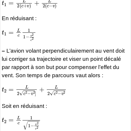
En réduisant :
t
1
=
L
c
1
1
−
v
2
c
2
–
L’avion volant perpendiculairement au vent doit
lui corriger sa trajectoire et viser un point décalé
par rapport à son but pour compenser l’effet du
vent. Son temps de parcours vaut alors :
t
2
=
L
2
c
2
−
v
2
]
+
L
2
c
2
−
v
2
Soit en réduisant :
t
2
=
L
c
1
1
−
v
2
c
2