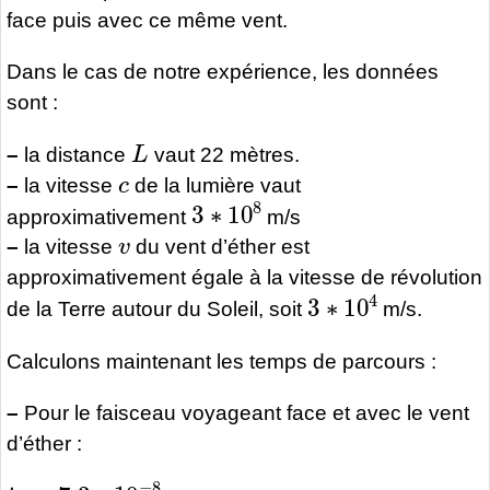
face puis avec ce même vent.
Dans le cas de notre expérience, les données
sont :
L
–
la distance
vaut 22 mètres.
c
–
la vitesse
de la lumière vaut
3
∗
10
8
approximativement
m/s
v
–
la vitesse
du vent d’éther est
approximativement égale à la vitesse de révolution
3
∗
10
4
de la Terre autour du Soleil, soit
m/s.
Calculons maintenant les temps de parcours :
–
Pour le faisceau voyageant face et avec le vent
d’éther :
t
1
=
7.3
∗
10
−
8