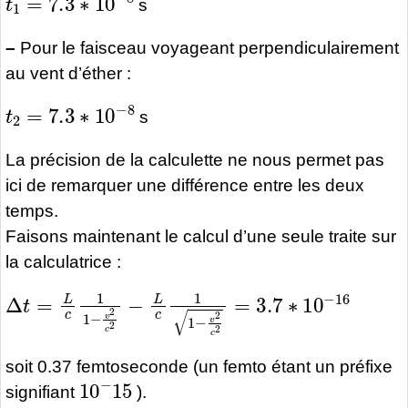
s
–
Pour le faisceau voyageant perpendiculairement
au vent d’éther :
t
2
=
7.3
∗
10
−
8
s
La précision de la calculette ne nous permet pas
ici de remarquer une différence entre les deux
temps.
Faisons maintenant le calcul d’une seule traite sur
la calculatrice :
Δ
t
=
L
c
1
1
−
v
2
c
2
−
L
c
1
1
−
v
2
c
2
=
3.7
∗
10
−
16
soit 0.37 femtoseconde (un femto étant un préfixe
10
−
15
signifiant
).