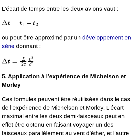
L’écart de temps entre les deux avions vaut :
Δ
t
=
t
1
−
t
2
ou peut-être approximé par un
développement en
série
donnant :
Δ
t
=
L
2
c
v
2
c
2
5. Application à l’expérience de Michelson et
Morley
Ces formules peuvent être réutilisées dans le cas
de l’expérience de Michelson et Morley. L’écart
maximal entre les deux demi-faisceaux peut en
effet être obtenu en faisant voyager un des
faisceaux parallèlement au vent d’éther, et l’autre