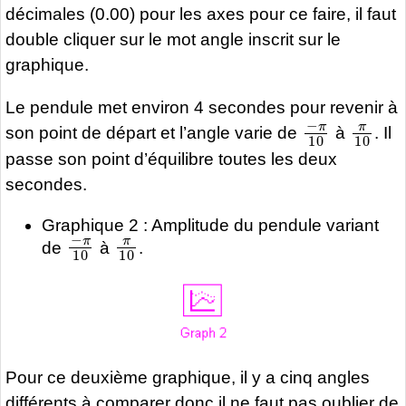
décimales (0.00) pour les axes pour ce faire, il faut
double cliquer sur le mot angle inscrit sur le
graphique.
Le pendule met environ 4 secondes pour revenir à
−
π
10
π
10
son point de départ et l’angle varie de
à
. Il
passe son point d’équilibre toutes les deux
secondes.
Graphique 2 : Amplitude du pendule variant
−
π
10
π
10
de
à
.
Pour ce deuxième graphique, il y a cinq angles
différents à comparer donc il ne faut pas oublier de