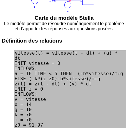
Carte du modèle Stella
Le modèle permet de résoudre numériquement le problème
et d’apporter les réponses aux questions posées.
Définition des relations
vitesse(t) = vitesse(t - dt) + (a) * 
dt

INIT vitesse = 0

INFLOWS:

a = IF TIME < 5 THEN  (-b*vitesse)/m+g 
ELSE (-k*(z-z0)-b*vitesse)/m+g

z(t) = z(t - dt) + (v) * dt

INIT z = 0

INFLOWS:

v = vitesse

b = 14

g = 10

k = 70

m = 70

z0 = 91.97