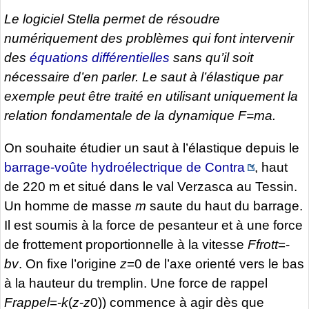
Le logiciel
Stella
permet de résoudre
numériquement des problèmes qui font intervenir
des
équations différentielles
sans qu’il soit
nécessaire d’en parler. Le saut à l’élastique par
exemple peut être traité en utilisant uniquement la
relation fondamentale de la dynamique
F
=
ma
.
On souhaite étudier un saut à l’élastique depuis le
barrage-voûte hydroélectrique de Contra
, haut
de 220 m et situé dans le val Verzasca au Tessin.
Un homme de masse
m
saute du haut du barrage.
Il est soumis à la force de pesanteur et à une force
de frottement proportionnelle à la vitesse
Ffrott
=-
bv
. On fixe l’origine
z
=0 de l’axe orienté vers le bas
à la hauteur du tremplin. Une force de rappel
Frappel
=-
k
(
z
-
z
0)) commence à agir dès que