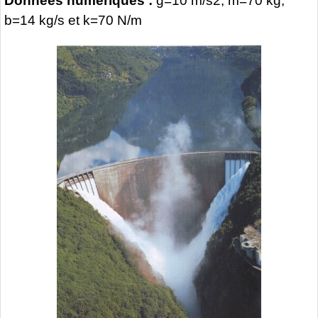
Données numériques :
g=10 m/s2, m=70 kg,
b=14 kg/s et k=70 N/m