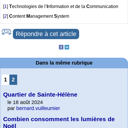
[
1
]
T
echnologies de l’
I
nformation et de la
C
ommunication
[
2
]
C
ontent
M
anagement
S
ystem
Répondre à cet article
Dans la même rubrique
1
2
Quartier de Sainte-Hélène
le 18 août 2024
par
bernard.vuilleumier
Combien consomment les lumières de
Noël