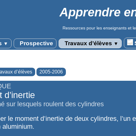
Apprendre en
Ressources pour les enseignants et le
s
Prospective
Travaux d’élèves
S
▼
▼
ravaux d’élèves
2005-2006
QUE
d’inertie
né sur lesquels roulent des cylindres
r le moment d’inertie de deux cylindres, l’un e
n aluminium.