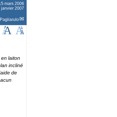
15 mars 2006
2 janvier 2007
Pagliarulo
 en laiton
lan incliné
’aide de
hacun