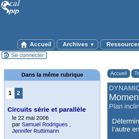
Accueil
Archives
Ressource
▼
Se connecter
Accueil
T
Dans la même rubrique
DYNAMI
1
2
Moment 
Plan incli
Circuits série et parallèle
le 22 mai 2006
Détermine
par
Samuel Rodrigues
,
l’autre e
Jennifer Ruttimann