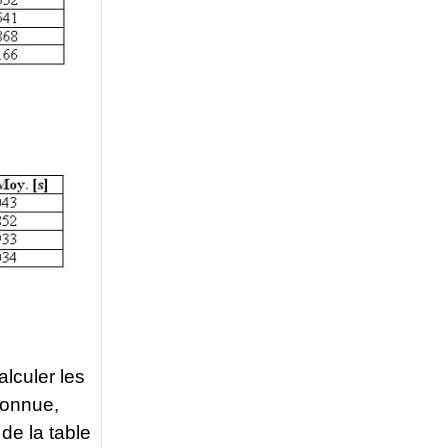
lculer les
connue,
e la table