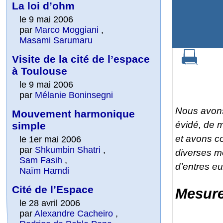
La loi d’ohm
le 9 mai 2006
par
Marco Moggiani
,
Masami Sarumaru
Visite de la cité de l’espace
à Toulouse
le 9 mai 2006
par
Mélanie Boninsegni
Nous avons 
Mouvement harmonique
évidé, de m
simple
et avons co
le 1er mai 2006
par
Shkumbin Shatri
,
diverses m
Sam Fasih
,
d’entres eu
Naïm Hamdi
Cité de l’Espace
Mesur
le 28 avril 2006
par
Alexandre Cacheiro
,