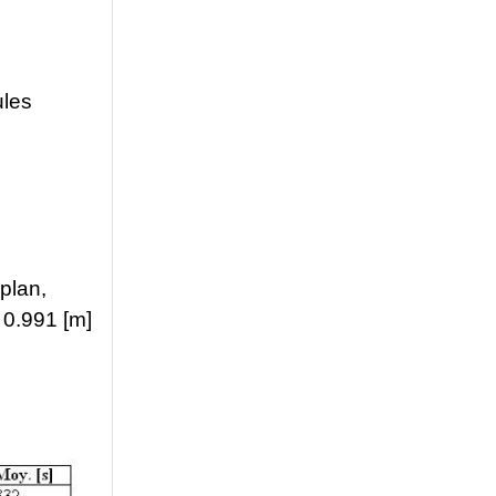
ules
plan,
 0.991 [m]