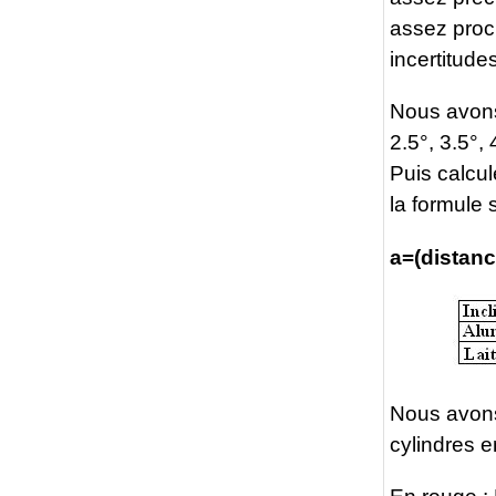
assez proch
incertitudes
Nous avons,
2.5°, 3.5°, 
Puis calcul
la formule 
a=(distan
Nous avons
cylindres e