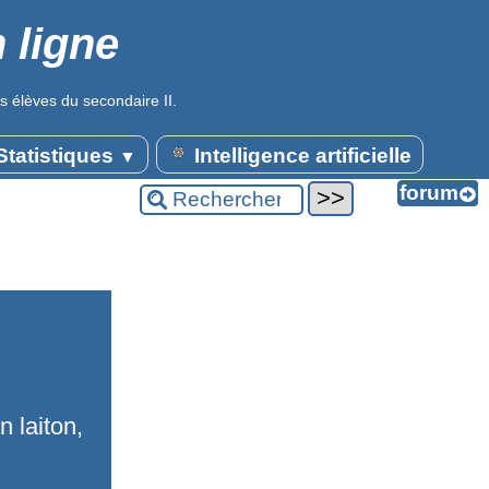
 ligne
s élèves du secondaire II.
tatistiques
Intelligence artificielle
▼
n laiton,