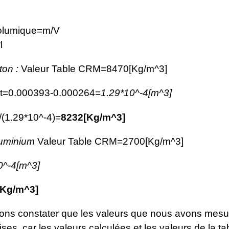
olumique=m/V
l
ton :
Valeur Table CRM=8470[Kg/m^3]
xt=0.000393-0.000264=
1.29*10^-4[m^3]
(1.29*10^-4)=
8232[Kg/m^3]
luminium
Valeur Table CRM=2700[Kg/m^3]
0^-4[m^3]
[Kg/m^3]
ns constater que les valeurs que nous avons mesu
ses, car les valeurs calculées et les valeurs de la ta