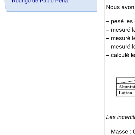
Rodrigo de Pablo Pena
Nous avon
–
pesé les 
–
mesuré la
–
mesuré le
–
mesuré le 
–
calculé l
Les incerti
–
Masse : 0