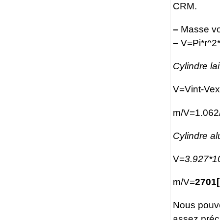
CRM.
–
Masse v
–
V=Pi*r^2*
Cylindre lai
V=Vint-Ve
m/V=1.062/
Cylindre a
V=
3.927*1
m/V=
2701
Nous pouvo
assez préci