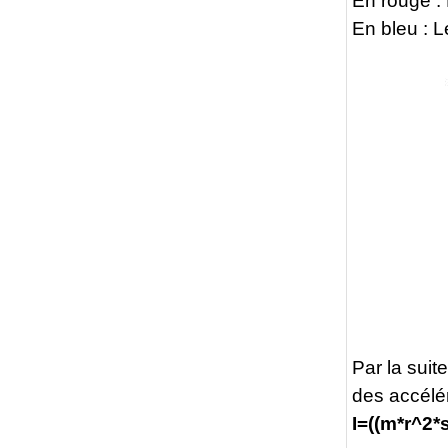
En rouge :
En bleu : L
Par la suit
des accéléra
I=((m*r^2*