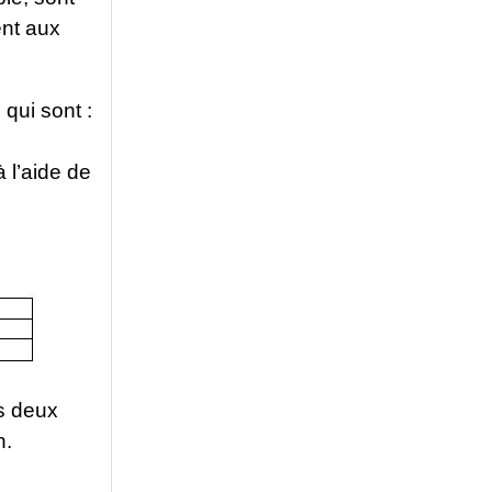
ent aux
 qui sont :
 l’aide de
es deux
n.