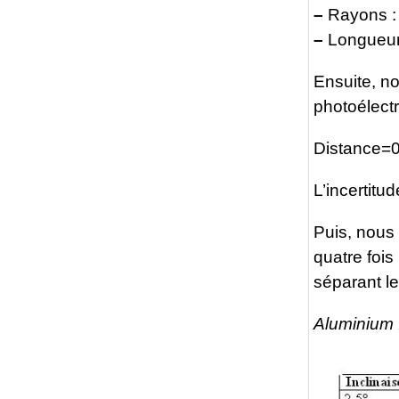
–
Rayons : 
–
Longueur 
Ensuite, n
photoélectr
Distance=0
L’incertitu
Puis, nous 
quatre fois
séparant le
Aluminium 