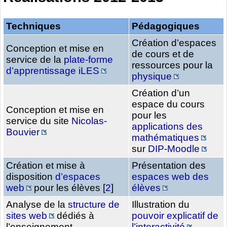
Techniques
Pédagogiques
Création d’espaces
Conception et mise en
de cours et de
service de la
plate-forme
ressources pour la
d’apprentissage iLES
physique
Création d’un
espace du cours
Conception et mise en
pour les
service du site
Nicolas-
applications des
Bouvier
mathématiques
sur
DIP-Moodle
Création et mise à
Présentation des
disposition
d’espaces
espaces web des
web
pour les élèves
[
2
]
élèves
Analyse de la
structure de
Illustration du
sites web
dédiés à
pouvoir explicatif de
l’enseignement
l’interactivité