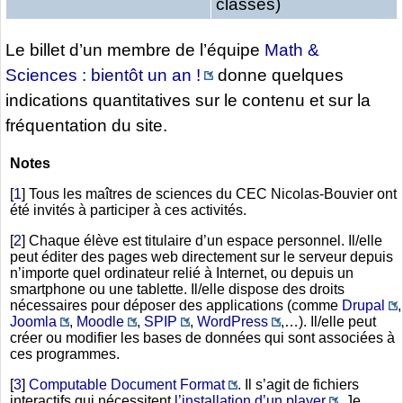
classes)
Le billet d’un membre de l’équipe
Math &
Sciences : bientôt un an !
donne quelques
indications quantitatives sur le contenu et sur la
fréquentation du site.
Notes
[
1
]
Tous les maîtres de sciences du CEC Nicolas-Bouvier ont
été invités à participer à ces activités.
[
2
]
Chaque élève est titulaire d’un espace personnel. Il/elle
peut éditer des pages web directement sur le serveur depuis
n’importe quel ordinateur relié à Internet, ou depuis un
smartphone ou une tablette. Il/elle dispose des droits
nécessaires pour déposer des applications (comme
Drupal
,
Joomla
,
Moodle
,
SPIP
,
WordPress
,…). Il/elle peut
créer ou modifier les bases de données qui sont associées à
ces programmes.
[
3
]
Computable Document Format
. Il s’agit de fichiers
interactifs qui nécessitent
l’installation d’un player
. Je