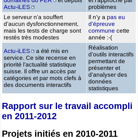
domaines du PER
et depuis
et l’approche par
Actu-iLES
problèmes
Le serveur n’a souffert
Il n’y a
pas eu
d’aucun dysfonctionnement,
d’épreuve
mais les tests de charge sont
commune
cette
restés très modestes
année :-(
Réalisation
Actu-iLES
a été mis en
d’outils interactifs
service. Ce site recense en
permettant de
priorité l’actualité statistique
présenter et
suisse. Il offre un accès par
d’analyser des
catégories et par mots clefs à
données
des documents interactifs
statistiques
Rapport sur le travail accompli
en 2011-2012
Projets initiés en 2010-2011