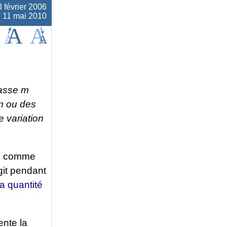
3 février 2006
e 11 mai 2010
masse
m
m
ou des
 variation
le comme
git pendant
la quantité
ente la