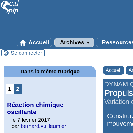
Accueil
Archives
Ressource
▼
Se connecter
Accueil
A
Dans la même rubrique
DYNAMI
1
2
Propuls
Variation
Réaction chimique
oscillante
Construct
le 7 février 2017
mouvemen
par
bernard.vuilleumier