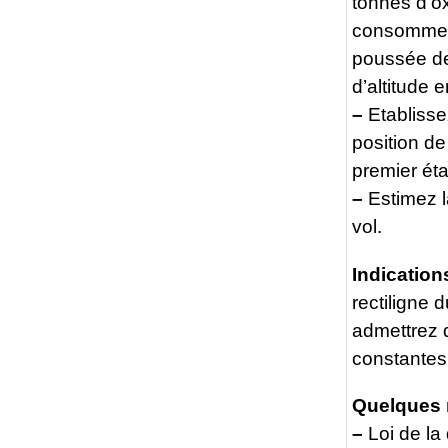
tonnes d’o
consomment
poussée de
d’altitude 
–
Etablissez
position de
premier éta
–
Estimez l
vol.
Indication
rectiligne
admettrez q
constantes
Quelques 
–
Loi de la