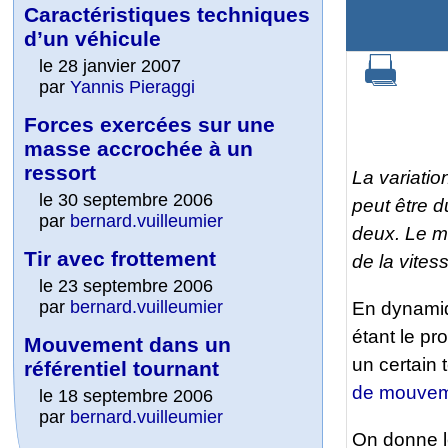
Caractéristiques techniques
d’un véhicule
le 28 janvier 2007
par
Yannis Pieraggi
Forces exercées sur une
masse accrochée à un
ressort
La variati
le 30 septembre 2006
peut être d
par
bernard.vuilleumier
deux. Le m
Tir avec frottement
de la vites
le 23 septembre 2006
par
bernard.vuilleumier
En dynamiq
étant le pr
Mouvement dans un
un certain
référentiel tournant
de mouve
le 18 septembre 2006
par
bernard.vuilleumier
On donne l