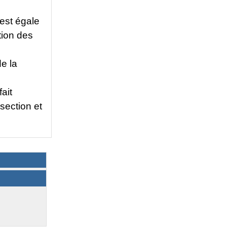
est égale
tion des
de la
ait
 section et