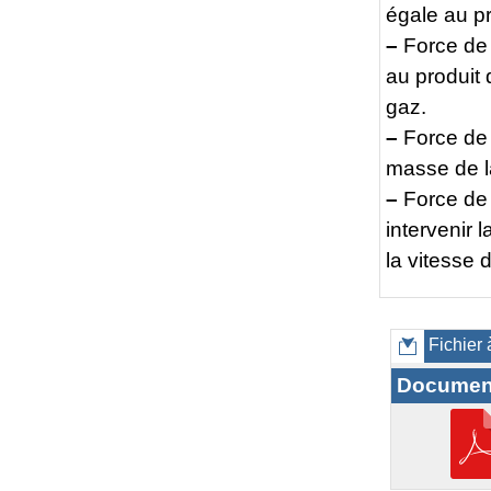
égale au p
–
Force de 
au produit 
gaz.
–
Force de p
masse de la
–
Force de f
intervenir 
la vitesse 
Fichier 
Documen