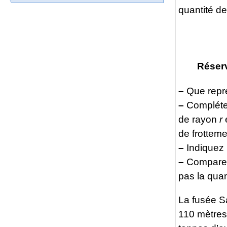
quantité 
Réserv
–
Que repré
–
Complétez
de rayon
r
de frotteme
–
Indiquez 
–
Comparez 
pas la qua
La fusée S
110 mètres