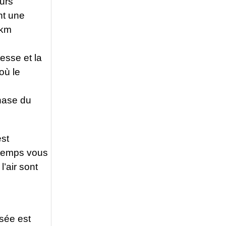
urs
nt une
 km
esse et la
où le
phase du
st
 temps vous
’air sont
sée est