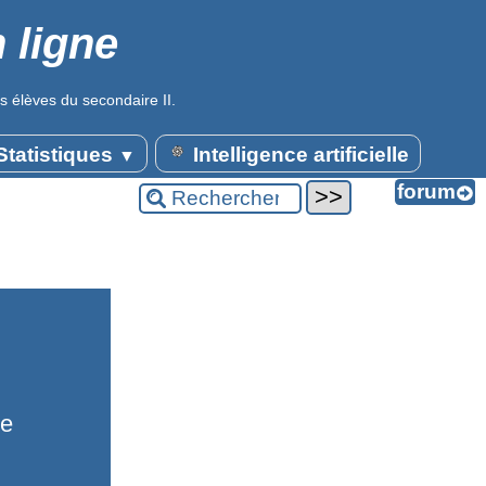
 ligne
s élèves du secondaire II.
tatistiques
Intelligence artificielle
▼
de