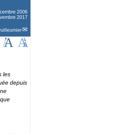
écembre 2006
novembre 2017
uilleumier
s les
tuée depuis
gne
 que