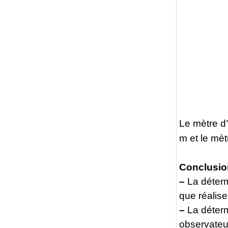
Le mètre d
m et le mè
Conclusio
–
La déterm
que réalis
–
La déterm
observateu