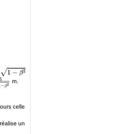
1
−
β
2
a
−
β
2
m.
ours celle
réalise un