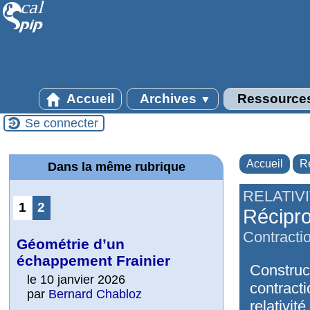
Accueil
Archives
Ressource
▼
Se connecter
Accueil
R
Dans la même rubrique
RELATIV
1
2
Récipro
Contractio
Géométrie d’un
échappement Frainier
Construct
le 10 janvier 2026
contracti
par
Bernard Chabloz
relativité