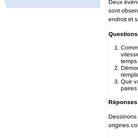
Deux événe
sont obser
endroit et
Questions
Commen
vites
temps
Démont
rempla
Que va
paires
Réponses
Dessinons 
origines c