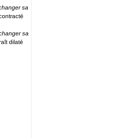
changer sa
 contracté
changer sa
aît dilaté