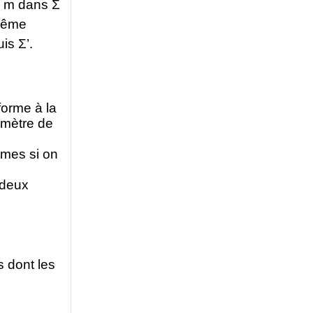
1 m dans Σ
 même
is Σ’.
forme à la
 mètre de
êmes si on
 deux
 dont les