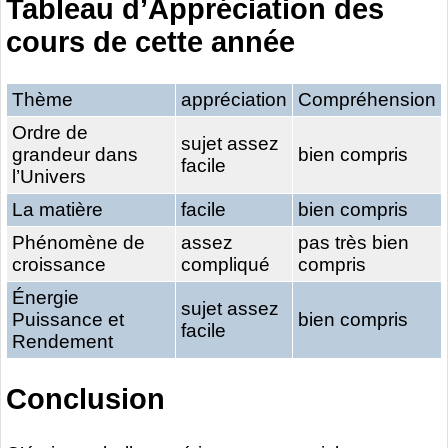
Tableau d’Appréciation des
cours de cette année
Thème
appréciation
Compréhension
Ordre de
sujet assez
grandeur dans
bien compris
facile
l’Univers
La matière
facile
bien compris
Phénomène de
assez
pas très bien
croissance
compliqué
compris
Énergie
sujet assez
Puissance et
bien compris
facile
Rendement
Conclusion